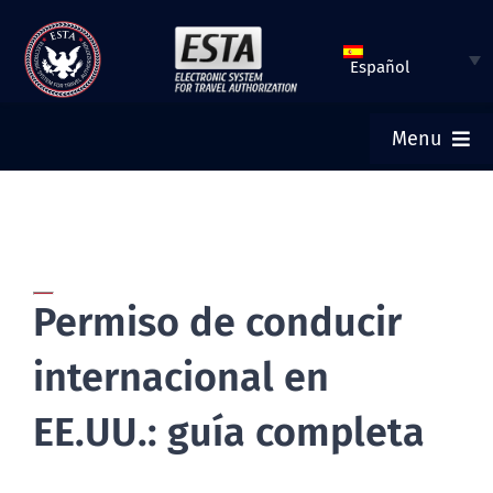
Saltar
al
Español
contenido
Menu
INICIO
ESTA SOLICITUD
Permiso de conducir
VERIFICAR ESTATUS DE ESTA
internacional en
VISA TURÍSTICA
EE.UU.: guía completa
AYUDA