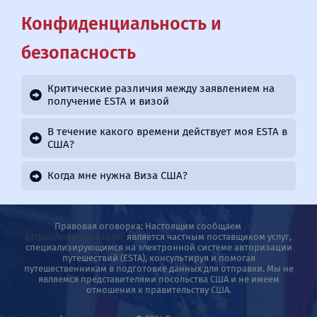
Конфиденциальность и
безопасность
Критические различия между заявлением на
получение ESTA и визой
В течение какого времени действует моя ESTA в
США?
Когда мне нужна Виза США?
Правовая оговорка: Настоящим сообщаем
, что
https://estatousa.com/
является частным поставщиком услуг,
специализирующимся на электронной системе авторизации
путешествий (ESTA), консультируя и помогая
путешественникам в подготовке данных для отправки. Мы не
являемся представителями посольства США и не имеем
отношения к правительству США.