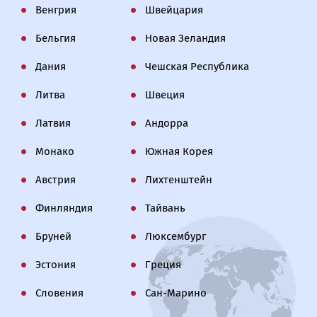
Венгрия
Швейцария
Бельгия
Новая Зеландия
Дания
Чешская Республика
Литва
Швеция
Латвия
Андорра
Монако
Южная Корея
Австрия
Лихтенштейн
Финляндия
Тайвань
Бруней
Люксембург
Эстония
Греция
Словения
Сан-Марино