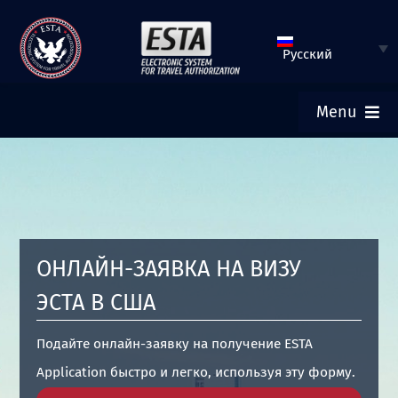
Перейти
к
Русский
содержимому
Menu
ГЛАВНАЯ
ЗАПОЛНИТЬ АНКЕТУ ESTA
ОНЛАЙН-ЗАЯВКА НА ВИЗУ
ПРОВЕРИТЬ СТАТУС ESTA
ЭСТА В США
ТУРИСТИЧЕСКАЯ ВИЗА
Подайте онлайн-заявку на получение ESTA
Application быстро и легко, используя эту форму.
ПОМОЩЬ