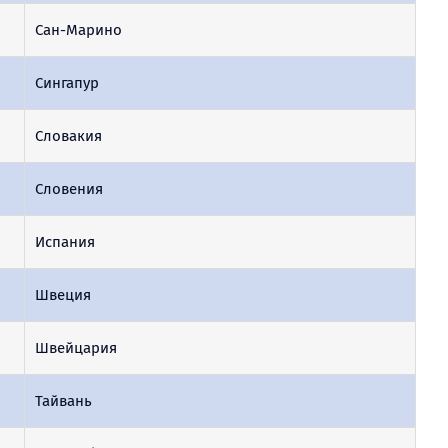
Сан-Марино
Сингапур
Словакия
Словения
Испания
Швеция
Швейцария
Тайвань