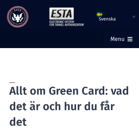
Hoppa
till
Svenska
innehåll
Menu
HEM
SKICKA ESTA
Allt om Green Card: vad
KONTROLLERA ESTA-STATUS
det är och hur du får
TURISTVISUM
det
HJÄLP