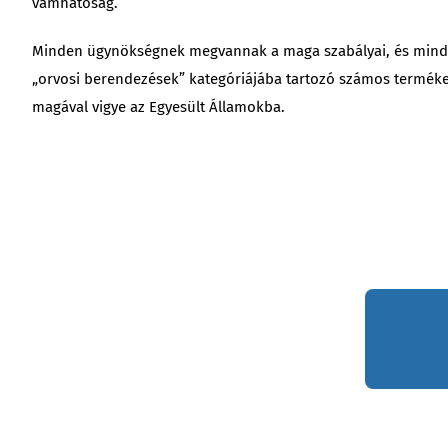
vámhatóság.
Minden ügynökségnek megvannak a maga szabályai, és mindegy
„orvosi berendezések” kategóriájába tartozó számos terméket,
magával vigye az Egyesült Államokba.