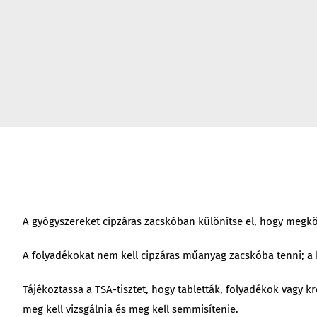
A gyógyszereket cipzáras zacskóban különítse el, hogy megkönn
A folyadékokat nem kell cipzáras műanyag zacskóba tenni; a kéz
Tájékoztassa a TSA-tisztet, hogy tabletták, folyadékok vagy 
meg kell vizsgálnia és meg kell semmisítenie.