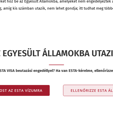
eket hoz be az Egyesült Államokba, amelyeket nem engedélyeztek a
 amíg kis számban utazik, nem lehet gondja; itt tudhat meg több
 EGYESÜLT ÁLLAMOKBA UTAZ
STA VISA beutazási engedéllyel? Ha van ESTA-kérelme, ellenőrizz
OST AZ ESTA VÍZUMRA
ELLENŐRIZZE ESTA Á