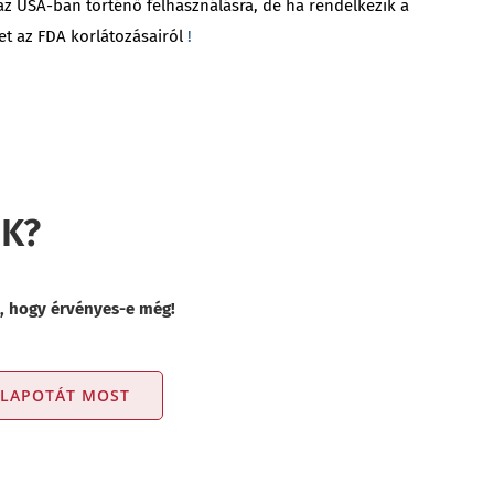
z USA-ban történő felhasználásra, de ha rendelkezik a
et az FDA korlátozásairól
!
IK?
e, hogy érvényes-e még!
LLAPOTÁT MOST