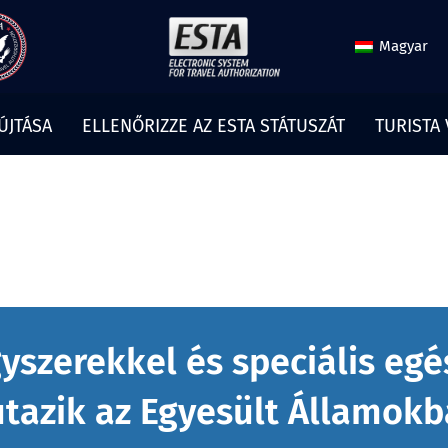
Magyar
ÚJTÁSA
ELLENŐRIZZE AZ ESTA STÁTUSZÁT
TURISTA
gyszerekkel és speciális eg
utazik az Egyesült Államokb