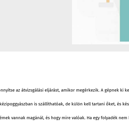
yítse az átvizsgálási eljárást, amikor megérkezik. A gépnek ki kel
ipoggyászban is szállíthatóak, de külön kell tartani őket, és késze
krémek vannak magánál, és hogy mire valóak. Ha egy folyadék nem bi