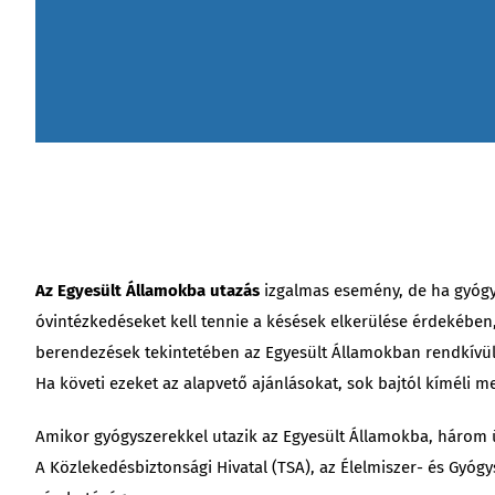
Az Egyesült Államokba utazás
izgalmas esemény, de ha gyógys
óvintézkedéseket kell tennie a késések elkerülése érdekében
berendezések tekintetében az Egyesült Államokban rendkívül
Ha követi ezeket az alapvető ajánlásokat, sok bajtól kíméli m
Amikor gyógyszerekkel utazik az Egyesült Államokba, három ü
A Közlekedésbiztonsági Hivatal (TSA), az Élelmiszer- és Gyógy