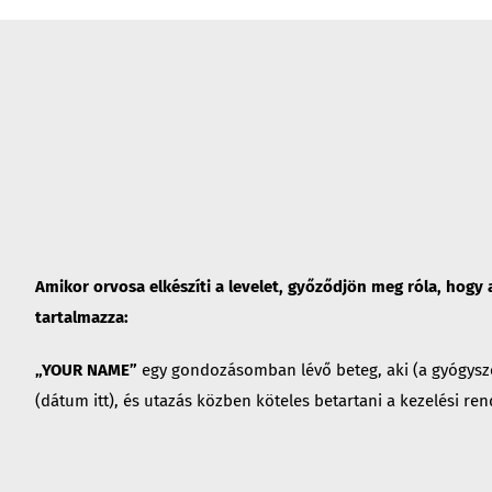
Amikor orvosa elkészíti a levelet, győződjön meg róla, hogy
tartalmazza:
„YOUR NAME”
egy gondozásomban lévő beteg, aki (a gyógyszer
(dátum itt), és utazás közben köteles betartani a kezelési ren