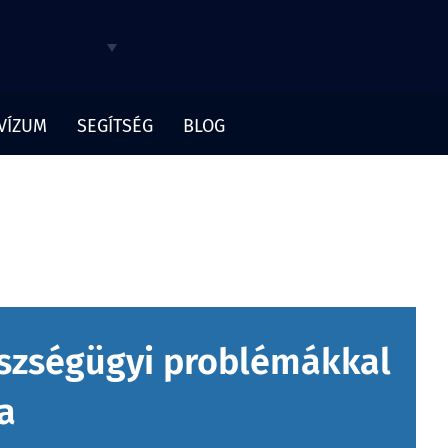
 VÍZUM
SEGÍTSÉG
BLOG
észségügyi problémákkal
a