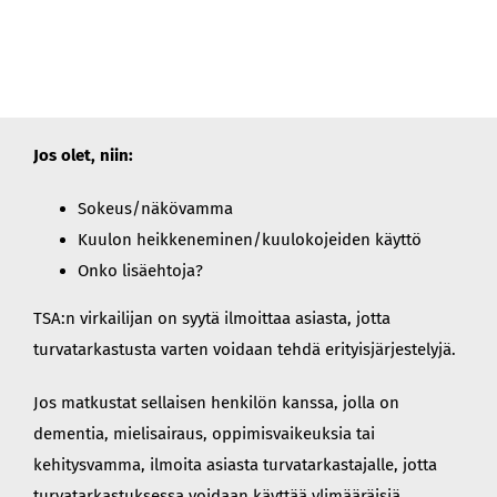
Jos olet, niin:
Sokeus/näkövamma
Kuulon heikkeneminen/kuulokojeiden käyttö
Onko lisäehtoja?
TSA:n virkailijan on syytä ilmoittaa asiasta, jotta
turvatarkastusta varten voidaan tehdä erityisjärjestelyjä.
Jos matkustat sellaisen henkilön kanssa, jolla on
dementia, mielisairaus, oppimisvaikeuksia tai
kehitysvamma, ilmoita asiasta turvatarkastajalle, jotta
turvatarkastuksessa voidaan käyttää ylimääräisiä