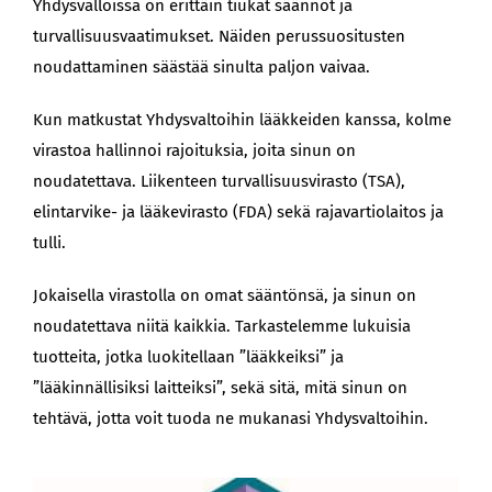
Yhdysvalloissa on erittäin tiukat säännöt ja
turvallisuusvaatimukset. Näiden perussuositusten
noudattaminen säästää sinulta paljon vaivaa.
Kun matkustat Yhdysvaltoihin lääkkeiden kanssa, kolme
virastoa hallinnoi rajoituksia, joita sinun on
noudatettava. Liikenteen turvallisuusvirasto (TSA),
elintarvike- ja lääkevirasto (FDA) sekä rajavartiolaitos ja
tulli.
Jokaisella virastolla on omat sääntönsä, ja sinun on
noudatettava niitä kaikkia. Tarkastelemme lukuisia
tuotteita, jotka luokitellaan ”lääkkeiksi” ja
”lääkinnällisiksi laitteiksi”, sekä sitä, mitä sinun on
tehtävä, jotta voit tuoda ne mukanasi Yhdysvaltoihin.