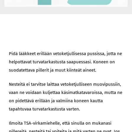
Pidä lääkkeet erillään vetoketjullisessa pussissa, jotta ne
helpottavat turvatarkastusta saapuessasi. Koneen on
suodatettava pillerit ja muut kiinteät aineet.
Nesteitä ei tarvitse laittaa vetoketjulliseen muovipussiin,
vaan ne voidaan kuljettaa käsimatkatavaroissa, mutta ne
on pidettävä erillään ja valmiina koneen kautta
tapahtuvaa turvatarkastusta varten.
Ilmoita TSA-virkamiehelle, että sinulla on mukanasi
pillereitä, nesteitä tai voiteita ja mitä varten ne ovat. Jos