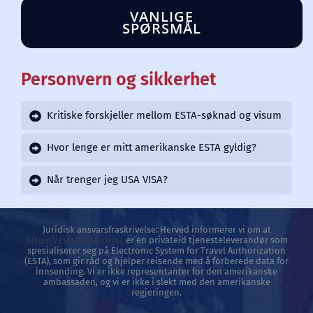
VANLIGE
SPØRSMÅL
Personvern og sikkerhet
Kritiske forskjeller mellom ESTA-søknad og visum
Hvor lenge er mitt amerikanske ESTA gyldig?
Når trenger jeg USA VISA?
Juridisk ansvarsfraskrivelse: Herved informerer vi om at
https://estatousa.com/
er en privateid tjenesteleverandør som
spesialiserer seg på Electronic System for Travel Authorization
(ESTA), som gir råd og hjelper reisende med å forberede data for
innsending. Vi er ikke representanter for den amerikanske
ambassaden, og vi er ikke i slekt med den amerikanske
regjeringen.