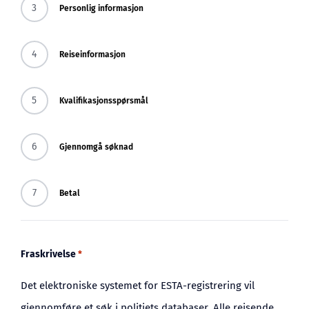
3
Personlig informasjon
BLOGG
4
Reiseinformasjon
5
Kvalifikasjonsspørsmål
6
Gjennomgå søknad
7
Betal
Fraskrivelse
*
Det elektroniske systemet for ESTA-registrering vil
gjennomføre et søk i politiets databaser. Alle reisende