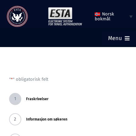
Hopp
Norsk
til
bokmål
innhold
Menu
HJEM
SEND INN ESTA
"
" obligatorisk felt
*
KONTROLLER ESTA-STATUS
1
Fraskrivelser
TURISTVISUM
2
Informasjon om søkeren
HJELP