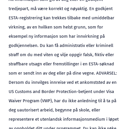
tredjepart, må være korrekt og nøyaktig. En godkjent
ESTA-registrering kan trekkes tilbake med umiddelbar
virkning, av en hvilken som helst grunn, som for
eksempel ny informasjon som har innvirkning på
godkjennelsen. Du kan få administrativ eller kriminell
straff om du med viten og vilje oppgir falsk, fiktiv eller
straffbare utsagn eller fremstillinger i en ESTA-søknad
som er sendt inn av deg eller på dine vegne. ADVARSEL:
Dersom du innvilges innreise ved et ankomststed av en
US Customs and Border Protection-betjent under Visa
Waiver Program (VWP), har du ikke anledning til å ta på
deg uautorisert arbeid, begynne på skole, eller
representere et utenlandsk informasjonsmedium i løpet
av oppholdet ditt under programmet. Du kan ikke søke