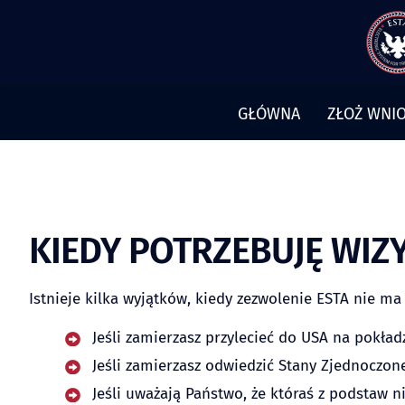
Przejdź
do
treści
GŁÓWNA
ZŁOŻ WNIO
KIEDY POTRZEBUJĘ WIZ
Istnieje kilka wyjątków, kiedy zezwolenie ESTA nie 
Jeśli zamierzasz przylecieć do USA na pokła
Jeśli zamierzasz odwiedzić Stany Zjednoczone
Jeśli uważają Państwo, że któraś z podstaw n