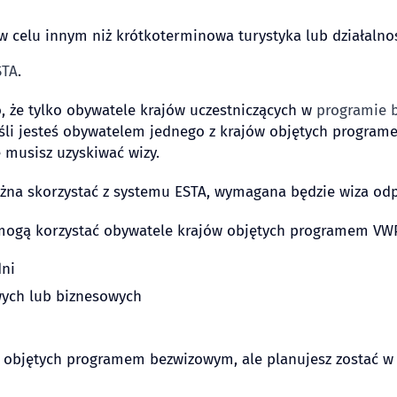
w celu innym niż krótkoterminowa turystyka lub działalno
STA
.
 że tylko obywatele krajów uczestniczących w
programie 
 jeśli jesteś obywatelem jednego z krajów objętych progr
 musisz uzyskiwać wizy.
ożna skorzystać z systemu ESTA, wymagana będzie wiza od
mogą korzystać obywatele krajów objętych programem VWP
dni
wych lub biznesowych
w objętych programem bezwizowym, ale planujesz zostać w 