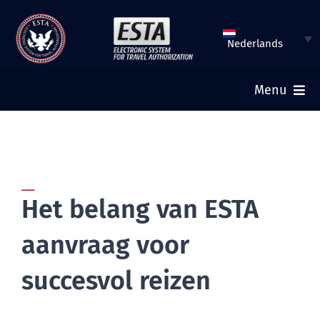
Meteen
naar
Nederlands
de
inhoud
Menu
HOME
ESTA VERZENDEN
Het belang van ESTA
ESTA-STATUS CONTROLEREN
aanvraag voor
TOERISTENVISUM
succesvol reizen
HULP