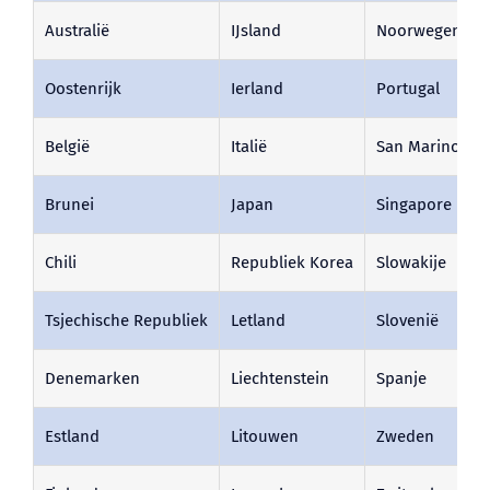
Australië
IJsland
Noorwegen
Oostenrijk
Ierland
Portugal
België
Italië
San Marino
Brunei
Japan
Singapore
Chili
Republiek Korea
Slowakije
Tsjechische Republiek
Letland
Slovenië
Denemarken
Liechtenstein
Spanje
Estland
Litouwen
Zweden