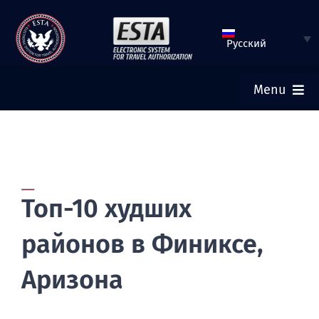
Перейти
к
Русский
содержимому
Menu
ГЛАВНАЯ
ЗАПОЛНИТЬ АНКЕТУ ESTA
Топ-10 худших
ПРОВЕРИТЬ СТАТУС ESTA
районов в Финиксе,
ТУРИСТИЧЕСКАЯ ВИЗА
Аризона
ПОМОЩЬ