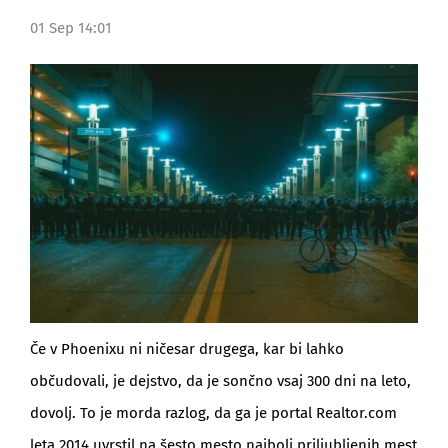
01 Sep 14:01
BLOG
Če v Phoenixu ni ničesar drugega, kar bi lahko
občudovali, je dejstvo, da je sončno vsaj 300 dni na leto,
dovolj. To je morda razlog, da ga je portal Realtor.com
leta 2014 uvrstil na šesto mesto najbolj priljubljenih mest