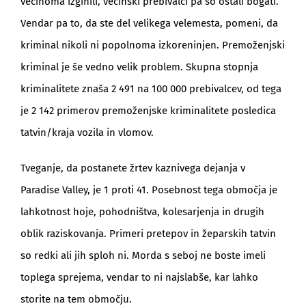
večinoma izginili, večinski prebivalci pa so ostali bogati.
Vendar pa to, da ste del velikega velemesta, pomeni, da
kriminal nikoli ni popolnoma izkoreninjen. Premoženjski
kriminal je še vedno velik problem. Skupna stopnja
kriminalitete znaša 2 491 na 100 000 prebivalcev, od tega
je 2 142 primerov premoženjske kriminalitete posledica
tatvin/kraja vozila in vlomov.
Tveganje, da postanete žrtev kaznivega dejanja v
Paradise Valley, je 1 proti 41. Posebnost tega območja je
lahkotnost hoje, pohodništva, kolesarjenja in drugih
oblik raziskovanja. Primeri pretepov in žeparskih tatvin
so redki ali jih sploh ni. Morda s seboj ne boste imeli
toplega sprejema, vendar to ni najslabše, kar lahko
storite na tem območju.