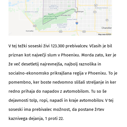
V tej težki soseski živi 123.300 prebivalcev. Včasih je bil
priznan kot največji slum v Phoenixu. Morda zato, ker je
že več desetletij najrevnejša, najbolj raznolika in
socialno-ekonomsko prikrajšana regija v Phoenixu. To je
pomembno, ker boste nedvomno slišali streljanje in ker
redno prihaja do napadov z avtomobilom. Tu so še
dejavnosti tolp, ropi, napadi in kraje avtomobilov. V tej
soseski ima prebivalec možnost, da postane žrtev
kaznivega dejanja, 1 proti 22.