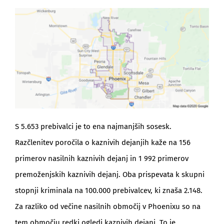
S 5.653 prebivalci je to ena najmanjših sosesk.
Razčlenitev poročila o kaznivih dejanjih kaže na 156
primerov nasilnih kaznivih dejanj in 1 992 primerov
premoženjskih kaznivih dejanj. Oba prispevata k skupni
stopnji kriminala na 100.000 prebivalcev, ki znaša 2.148.
Za razliko od večine nasilnih območij v Phoenixu so na
tem območju redki ogledi kaznivih dejanj. To je