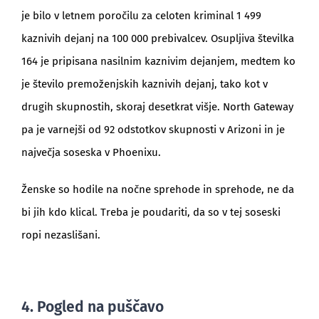
je bilo v letnem poročilu za celoten kriminal 1 499
kaznivih dejanj na 100 000 prebivalcev. Osupljiva številka
164 je pripisana nasilnim kaznivim dejanjem, medtem ko
je število premoženjskih kaznivih dejanj, tako kot v
drugih skupnostih, skoraj desetkrat višje. North Gateway
pa je varnejši od 92 odstotkov skupnosti v Arizoni in je
največja soseska v Phoenixu.
Ženske so hodile na nočne sprehode in sprehode, ne da
bi jih kdo klical. Treba je poudariti, da so v tej soseski
ropi nezaslišani.
4. Pogled na puščavo