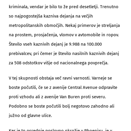
kriminala, vendar je bilo to že pred desetletji. Trenutno
so najpogostejša kazniva dejanja na večjih
metropolitanskih območjih. Nekaj primerov je streljanja
na prostem, prosjačenja, vlomov v avtomobile in ropov.
Število vseh kaznivih dejanj je 9.988 na 100.000
prebivalcev, pri čemer je število nasilnih kaznivih dejanj
za 508 odstotkov višje od nacionalnega povprečja.
V tej skupnosti obstaja več ravni varnosti. Varneje se
boste počutili, če se z avenije Central Avenue odpravite
proti vzhodu ali z avenije Van Buren proti severu.
Podobno se boste počutili bolj negotovo zahodno ali
južno od glavne ulice.
Ker je to osrednje poslovno okrožje v Phoenixu, je v