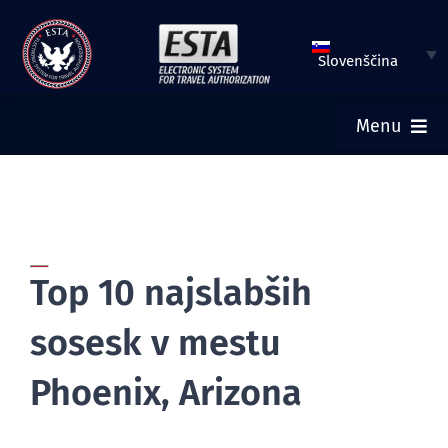
Preskoči
na
Slovenščina
vsebino
Menu
DOMOV
ODDAJ ESTA
Top 10 najslabših
PREVERI ESTA STATUS
sosesk v mestu
TURISTIČNI VIZUM
Phoenix, Arizona
POMOČ