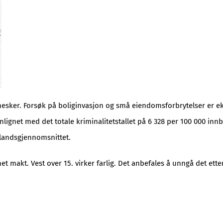
sker. Forsøk på boliginvasjon og små eiendomsforbrytelser er ekse
gnet med det totale kriminalitetstallet på 6 328 per 100 000 innby
 landsgjennomsnittet.
et makt. Vest over 15. virker farlig. Det anbefales å unngå det etter