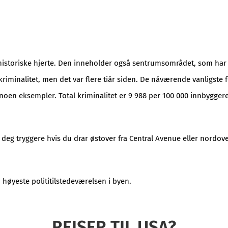
 historiske hjerte. Den inneholder også sentrumsområdet, som har
 kriminalitet, men det var flere tiår siden. De nåværende vanligste
noen eksempler. Total kriminalitet er 9 988 per 100 000 innbygger
le deg tryggere hvis du drar østover fra Central Avenue eller nordo
n høyeste polititilstedeværelsen i byen.
REISER TIL USA?