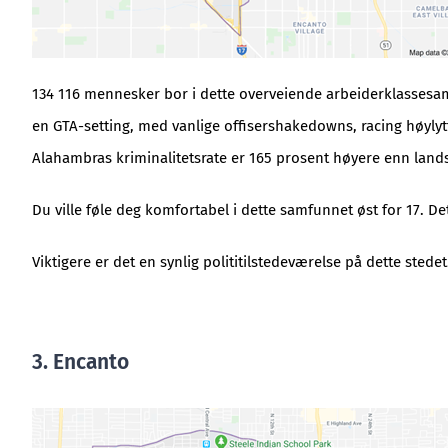
134 116 mennesker bor i dette overveiende arbeiderklassesa
en GTA-setting, med vanlige offisershakedowns, racing høylytt
Alahambras kriminalitetsrate er 165 prosent høyere enn land
Du ville føle deg komfortabel i dette samfunnet øst for 17. 
Viktigere er det en synlig polititilstedeværelse på dette stedet
3. Encanto