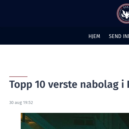
Hopp
til
innhold
HJEM
SEND IN
Topp 10 verste nabolag i 
30 aug 19:52