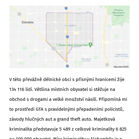
V této převážně dělnické obci s přísnými hranicemi žije
134 116 lidí. Většina místních obyvatel si stěžuje na
obchod s drogami a velké množství násilí. Připomíná mi
to prostředí GTA s pravidelnými přepadeními policistů,
závody hlučných aut a grand theft auto. Majetková
kriminalita představuje 5 489 z celkové kriminality 6 825
na 100 000 obyvatel. Míra kriminality v Alahambře je o