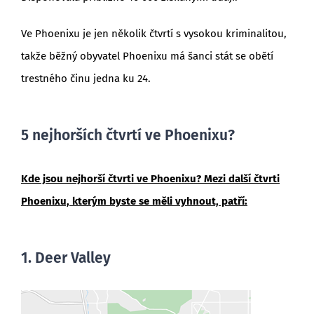
Ve Phoenixu je jen několik čtvrtí s vysokou kriminalitou,
takže běžný obyvatel Phoenixu má šanci stát se obětí
trestného činu jedna ku 24.
5 nejhorších čtvrtí ve Phoenixu?
Kde jsou nejhorší čtvrti ve Phoenixu? Mezi další čtvrti
Phoenixu, kterým byste se měli vyhnout, patří:
1. Deer Valley