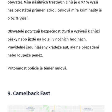
obyvatel. Míra násilných trestných činů je o 97 % vyšší
než celostátní průměr, ačkoli celková míra kriminality je
o 62 % vyšší.
Obyvatelé potvrzují bezpečnost čtvrti a vyzývají k chůzi
pěšky nebo jízdě na kole i v nočních hodinách.
Pravidelně jsou hlášeny krádeže aut, ale ne přepadení
nebo loupeže peněz.
Přítomnost policie je téměř nulová.
9. Camelback East