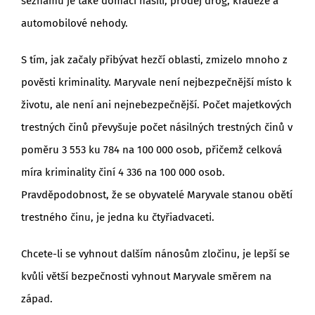
seznamu je také domácí násilí, prodej drog, krádeže a
automobilové nehody.
S tím, jak začaly přibývat hezčí oblasti, zmizelo mnoho z
pověsti kriminality. Maryvale není nejbezpečnější místo k
životu, ale není ani nejnebezpečnější. Počet majetkových
trestných činů převyšuje počet násilných trestných činů v
poměru 3 553 ku 784 na 100 000 osob, přičemž celková
míra kriminality činí 4 336 na 100 000 osob.
Pravděpodobnost, že se obyvatelé Maryvale stanou obětí
trestného činu, je jedna ku čtyřiadvaceti.
Chcete-li se vyhnout dalším nánosům zločinu, je lepší se
kvůli větší bezpečnosti vyhnout Maryvale směrem na
západ.