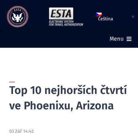
Přeskočit
na
Čeština
obsah
Menu
HOME
ODESLAT TUTO ŽÁDOST
Top 10 nejhorších čtvrtí
ZKONTROLOVAT STAV ZAŘÍZENÍ ESTA
ve Phoenixu, Arizona
TURISTICKÁ VÍZA
03 Zář 14:42
HELP