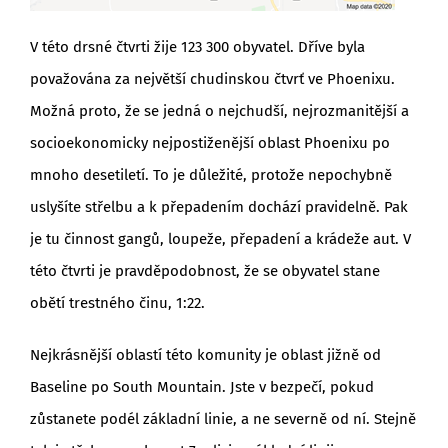
V této drsné čtvrti žije 123 300 obyvatel. Dříve byla
považována za největší chudinskou čtvrť ve Phoenixu.
Možná proto, že se jedná o nejchudší, nejrozmanitější a
socioekonomicky nejpostiženější oblast Phoenixu po
mnoho desetiletí. To je důležité, protože nepochybně
uslyšíte střelbu a k přepadením dochází pravidelně. Pak
je tu činnost gangů, loupeže, přepadení a krádeže aut. V
této čtvrti je pravděpodobnost, že se obyvatel stane
obětí trestného činu, 1:22.
Nejkrásnější oblastí této komunity je oblast jižně od
Baseline po South Mountain. Jste v bezpečí, pokud
zůstanete podél základní linie, a ne severně od ní. Stejně