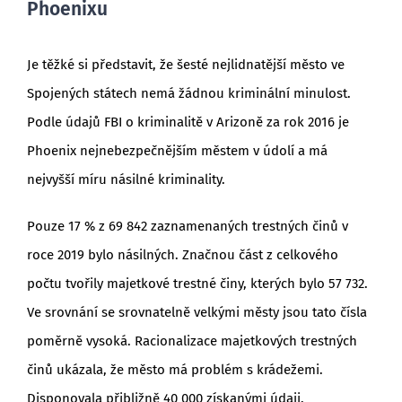
Phoenixu
Je těžké si představit, že šesté nejlidnatější město ve
Spojených státech nemá žádnou kriminální minulost.
Podle údajů FBI o kriminalitě v Arizoně za rok 2016 je
Phoenix nejnebezpečnějším městem v údolí a má
nejvyšší míru násilné kriminality.
Pouze 17 % z 69 842 zaznamenaných trestných činů v
roce 2019 bylo násilných. Značnou část z celkového
počtu tvořily majetkové trestné činy, kterých bylo 57 732.
Ve srovnání se srovnatelně velkými městy jsou tato čísla
poměrně vysoká. Racionalizace majetkových trestných
činů ukázala, že město má problém s krádežemi.
Disponovala přibližně 40 000 získanými údaji.