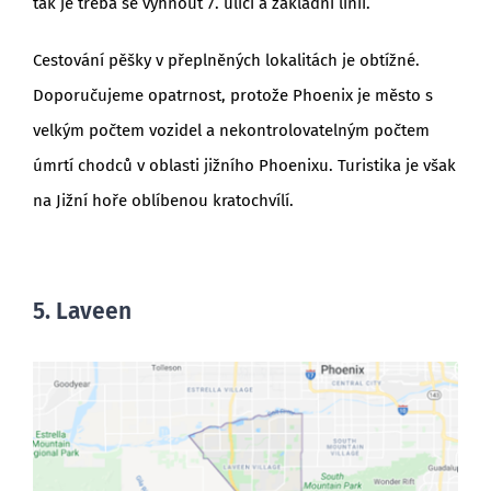
tak je třeba se vyhnout 7. ulici a základní linii.
Cestování pěšky v přeplněných lokalitách je obtížné.
Doporučujeme opatrnost, protože Phoenix je město s
velkým počtem vozidel a nekontrolovatelným počtem
úmrtí chodců v oblasti jižního Phoenixu. Turistika je však
na Jižní hoře oblíbenou kratochvílí.
5. Laveen