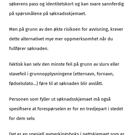
søkerens pass og identitetskort og kan svare sannferdig
på spørsmålene på søknadsskjemaet.
Men på grunn av den økte risikoen for avvisning, krever
dette alternativet mye mer oppmerksomhet når du
fullfører søknaden.
Faktisk kan selv den minste feil på grunn av slurv eller
stavefeil i grunnopplysningene (etternavn, fornavn,
fødselsdato…) føre til at søknaden blir avslått.
Personen som fyller ut søknadsskjemaet må også
spesifisere at forespørselen er for en tredjepart i stedet
for dem selv.
Det er en spesiell avmerkingsboks i nettskjemaet som er