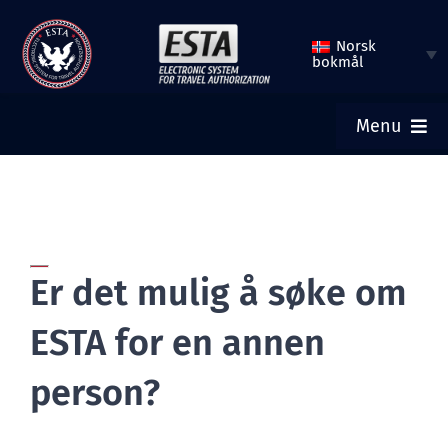
Hopp
Norsk
til
bokmål
innhold
Menu
HJEM
SEND INN ESTA
Er det mulig å søke om
KONTROLLER ESTA-STATUS
ESTA for en annen
TURISTVISUM
person?
HJELP