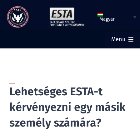
Ugrás
a
Magyar
tartalomra
Menu
KEZDŐOLDAL
ESTA BENYÚJTÁSA
Lehetséges ESTA-t
ELLENŐRIZZE AZ ESTA STÁTUSZÁT
kérvényezni egy másik
TURISTA VÍZUM
személy számára?
SEGÍTSÉG