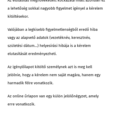
Az elutasítás megnövekedett kockázata miatt azonban ez
a lehetőség sokkal nagyobb figyelmet igényel a kérelem
kitöltésekor.
Valójában a legkisebb figyelmetlenségből eredő hiba
vagy az alapvető adatok (vezetéknév, keresztnév,
születési dátum…) helyesírási hibája is a kérelem
elutasítását eredményezheti.
Az igénylőlapot kitöltő személynek azt is meg kell
jelölnie, hogy a kérelem nem saját magára, hanem egy
harmadik félre vonatkozik.
Az online űrlapon van egy külön jelölőnégyzet, amely
erre vonatkozik.