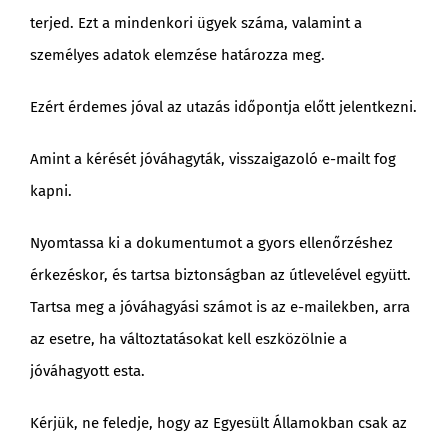
terjed. Ezt a mindenkori ügyek száma, valamint a
személyes adatok elemzése határozza meg.
Ezért érdemes jóval az utazás időpontja előtt jelentkezni.
Amint a kérését jóváhagyták, visszaigazoló e-mailt fog
kapni.
Nyomtassa ki a dokumentumot a gyors ellenőrzéshez
érkezéskor, és tartsa biztonságban az útlevelével együtt.
Tartsa meg a jóváhagyási számot is az e-mailekben, arra
az esetre, ha változtatásokat kell eszközölnie a
jóváhagyott esta.
Kérjük, ne feledje, hogy az Egyesült Államokban csak az