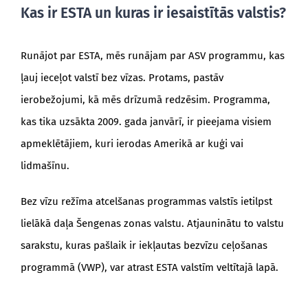
Kas ir ESTA un kuras ir iesaistītās valstis?
Runājot par ESTA, mēs runājam par ASV programmu, kas
ļauj ieceļot valstī bez vīzas. Protams, pastāv
ierobežojumi, kā mēs drīzumā redzēsim. Programma,
kas tika uzsākta 2009. gada janvārī, ir pieejama visiem
apmeklētājiem, kuri ierodas Amerikā ar kuģi vai
lidmašīnu.
Bez vīzu režīma atcelšanas programmas valstīs ietilpst
lielākā daļa Šengenas zonas valstu. Atjauninātu to valstu
sarakstu, kuras pašlaik ir iekļautas bezvīzu ceļošanas
programmā (VWP), var atrast ESTA valstīm veltītajā lapā.