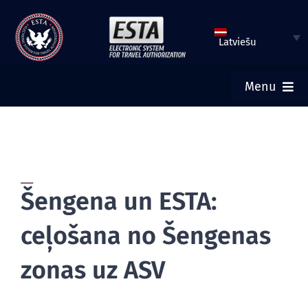
Pāriet
uz
Latviešu
saturu
Menu
SĀKUMS
IESNIEGT ESTA PIETEIKUMU
Šengena un ESTA:
PĀRBAUDĪT ESTA STATUSU
ceļošana no Šengenas
TŪRISTU VĪZA
zonas uz ASV
PALĪDZĪBA