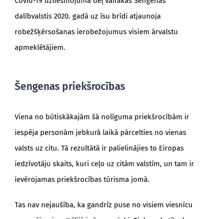
Covid-19 uzliesmojuma dēļ vairākas Šengenas
dalībvalstis 2020. gadā uz īsu brīdi atjaunoja
robežšķērsošanas ierobežojumus visiem ārvalstu
apmeklētājiem.
Šengenas priekšrocības
Viena no būtiskākajām šā nolīguma priekšrocībām ir
iespēja personām jebkurā laikā pārcelties no vienas
valsts uz citu. Tā rezultātā ir palielinājies to Eiropas
iedzīvotāju skaits, kuri ceļo uz citām valstīm, un tam ir
ievērojamas priekšrocības tūrisma jomā.
Tas nav nejaušība, ka gandrīz puse no visiem viesnīcu