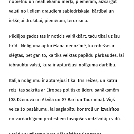
nopietnu un neatliekamu mērķi, piemēram, aizsargāt
valsti no lieliem draudiem sabiedriskajai kārtībai un
iekšējai drošībai, piemēram, terorisma.
Pēdējos gados tas ir noticis vairākkārt, taču tikai uz īsu
brīdi. Nolīguma apturēšana nenozīmē, ka robežas ir
slēgtas, bet gan to, ka tiks veiktas papildu pārbaudes, lai
iebrauktu valstī, kura ir apturējusi nolīguma darbību.
Itālija nolīgumu ir apturējusi tikai trīs reizes, un katru
reizi tas sakrita ar Eiropas politisko līderu sanāksmēm
(G8 Dženovā un Akvilā un G7 Bari un Taormīnā). Viņš
veica šo pasākumu, lai saglabātu kontroli un izvairītos
no vardarbīgiem protestiem tuvojošos iedzīvotāju vidū.