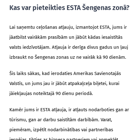
Kas var pieteikties ESTA Šengenas zonā?
Lai saņemtu ceļošanas atļauju, izmantojot ESTA, jums ir
jāatbilst vairākām prasībām un jābūt kādas iesaistītās
valsts iedzīvotājam. Atļauja ir derīga divus gadus un ļauj
izbraukt no Šengenas zonas uz ne vairāk kā 90 dienām.
Šis laiks sākas, kad ierodaties Amerikas Savienotajās
Valstīs, un jums jau ir jābūt atpakaļceļa biļetei, kurai
jāiekļaujas noteiktajā 90 dienu periodā.
Kamēr jums ir ESTA atļauja, ir atļauts nodarboties gan ar
tūrismu, gan ar darbu saistītām darbībām. Varat,
piemēram, izpētīt nodarbinātības vai partnerības
iespējas, tikties ar biznesa partneriem vai apmeklēt