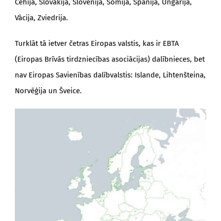
Čehija, Slovākija, Slovēnija, Somija, Spānija, Ungārija,
Vācija, Zviedrija.
Turklāt tā ietver četras Eiropas valstis, kas ir EBTA
(Eiropas Brīvās tirdzniecības asociācijas) dalībnieces, bet
nav Eiropas Savienības dalībvalstis: Islande, Lihtenšteina,
Norvēģija un Šveice.