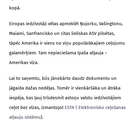
kopā.
Eiropas iedzīvotāji vēlas apmeklēt Ņujorku, Vašingtonu,
Maiami, Sanfrancisko un citas lieliskas ASV pilsētas,
tāpēc Amerika ir viens no viņu populārākajiem ceļojumu
galamērķiem. Tam nepieciešama īpaša atļauja –
Amerikas vīza.
Lai to saņemtu, būs jānokārto daudz dokumentu un
jāgaida dažas nedēļas. Tomēr ir vienkāršāka un ātrāka
iespēja, kas ļauj trīsdesmit astoņu valstu iedzīvotājiem
ceļot bez vīzas, izmantojot
ESTA ( Elektronisko ceļošanas
atļauju sistēmu
).