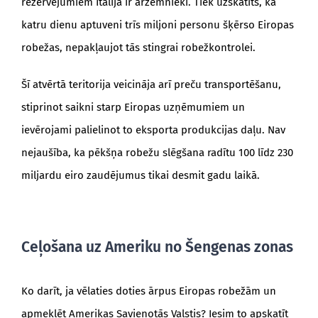
rezervējumiem Itālijā ir ārzemnieki. Tiek uzskatīts, ka
katru dienu aptuveni trīs miljoni personu šķērso Eiropas
robežas, nepakļaujot tās stingrai robežkontrolei.
Šī atvērtā teritorija veicināja arī preču transportēšanu,
stiprinot saikni starp Eiropas uzņēmumiem un
ievērojami palielinot to eksporta produkcijas daļu. Nav
nejaušība, ka pēkšņa robežu slēgšana radītu 100 līdz 230
miljardu eiro zaudējumus tikai desmit gadu laikā.
Ceļošana uz Ameriku no Šengenas zonas
Ko darīt, ja vēlaties doties ārpus Eiropas robežām un
apmeklēt Amerikas Savienotās Valstis? Iesim to apskatīt