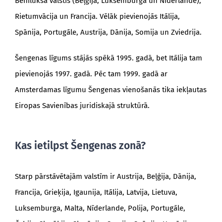
Beniluksa valstis (Beļģija, Luksemburga un Nīderlande),
Rietumvācija un Francija. Vēlāk pievienojās Itālija,
Spānija, Portugāle, Austrija, Dānija, Somija un Zviedrija.
Šengenas līgums stājās spēkā 1995. gadā, bet Itālija tam
pievienojās 1997. gadā. Pēc tam 1999. gadā ar
Amsterdamas līgumu Šengenas vienošanās tika iekļautas
Eiropas Savienības juridiskajā struktūrā.
Kas ietilpst Šengenas zonā?
Starp pārstāvētajām valstīm ir Austrija, Beļģija, Dānija,
Francija, Grieķija, Igaunija, Itālija, Latvija, Lietuva,
Luksemburga, Malta, Nīderlande, Polija, Portugāle,