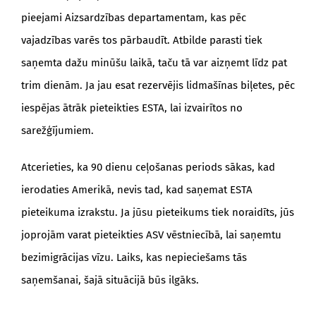
pieejami Aizsardzības departamentam, kas pēc
vajadzības varēs tos pārbaudīt. Atbilde parasti tiek
saņemta dažu minūšu laikā, taču tā var aizņemt līdz pat
trim dienām. Ja jau esat rezervējis lidmašīnas biļetes, pēc
iespējas ātrāk pieteikties ESTA, lai izvairītos no
sarežģījumiem.
Atcerieties, ka 90 dienu ceļošanas periods sākas, kad
ierodaties Amerikā, nevis tad, kad saņemat ESTA
pieteikuma izrakstu. Ja jūsu pieteikums tiek noraidīts, jūs
joprojām varat pieteikties ASV vēstniecībā, lai saņemtu
bezimigrācijas vīzu. Laiks, kas nepieciešams tās
saņemšanai, šajā situācijā būs ilgāks.