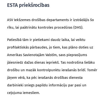
ESTA priekšrocības
ASV Iekšzemes drošības departaments ir izstrādājis šo
rīku, lai paātrinātu kontroles procedūras (DHS).
Patiesībā tām ir pietiekami daudz laika, lai veiktu
profilaktiskās pārbaudes, jo tiem, kas plāno doties uz
Amerikas Savienotajām Valstīm, savs pieprasījums
jāiesniedz dažas dienas iepriekš. Tas nodrošina lielāku
drošību un mazāk kontrolpunktu ierašanās brīdī. Tomēr
jāņem vērā, ka pēc ierašanās drošības dienesta
darbinieki sniegs papildu informāciju par pasi un
ceļojuma iemesliem.