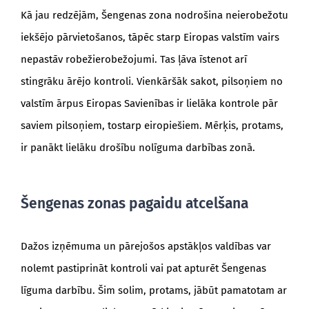
Kā jau redzējām, Šengenas zona nodrošina neierobežotu
iekšējo pārvietošanos, tāpēc starp Eiropas valstīm vairs
nepastāv robežierobežojumi. Tas ļāva īstenot arī
stingrāku ārējo kontroli. Vienkāršāk sakot, pilsoņiem no
valstīm ārpus Eiropas Savienības ir lielāka kontrole pār
saviem pilsoņiem, tostarp eiropiešiem. Mērķis, protams,
ir panākt lielāku drošību nolīguma darbības zonā.
Šengenas zonas pagaidu atcelšana
Dažos izņēmuma un pārejošos apstākļos valdības var
nolemt pastiprināt kontroli vai pat apturēt Šengenas
līguma darbību. Šim solim, protams, jābūt pamatotam ar