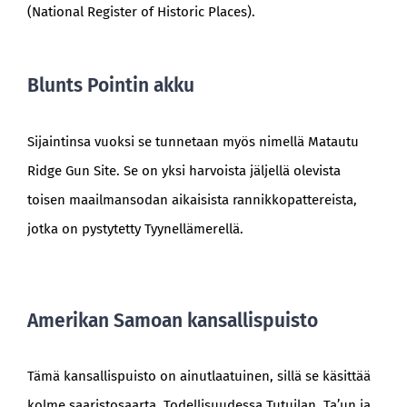
(National Register of Historic Places).
Blunts Pointin akku
Sijaintinsa vuoksi se tunnetaan myös nimellä Matautu
Ridge Gun Site. Se on yksi harvoista jäljellä olevista
toisen maailmansodan aikaisista rannikkopattereista,
jotka on pystytetty Tyynellämerellä.
Amerikan Samoan kansallispuisto
Tämä kansallispuisto on ainutlaatuinen, sillä se käsittää
kolme saaristosaarta. Todellisuudessa Tutuilan, Ta’un ja