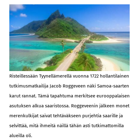
BLOGI
Risteillessään Tyynellämerellä vuonna 1722 hollantilainen
tutkimusmatkailija Jacob Roggeveen näki Samoa-saarten
karut rannat. Tämä tapahtuma merkitsee eurooppalaisen
asutuksen alkua saaristossa. Roggeveenin jälkeen monet
merenkulkijat saivat tehtäväkseen purjehtia saarille ja
selvittää, mitä ihmeitä näillä tähän asti tutkimattomilla
alueilla oli.