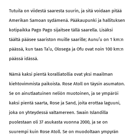
Tutuila on viidestä saaresta suurin, ja sitä voidaan pitää
Amerikan Samoan sydämenä. Pääkaupunki ja hallituksen
kotipaikka Pago Pago sijaitsee tällä saarella. Lisäksi
täältä pääsee saariston muille saarille; Aunu’u on 1 km:n
päässä, kun taas Ta’u, Olosega ja Ofu ovat noin 100 km:n
päässä idässä.
Nämä kaksi pientä koralliatollia ovat yksi maailman
kiehtovimmista paikoista. Rose Atoll on täysin asumaton.
Se on ainutlaatuinen neliön muotoinen, ja se ympäröi
kaksi pientä saarta, Rose ja Sand, joita erottaa laguuni,
joka on yhteydessä valtamereen. Swain Islandilla
puolestaan oli 37 asukasta vuonna 2000, ja se on
suurempi kuin Rose Atoll. Se on muodoltaan ympyrän