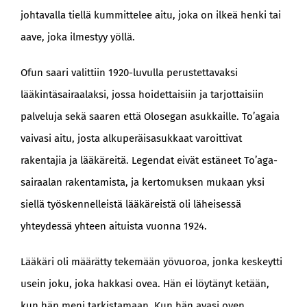
johtavalla tiellä kummittelee aitu, joka on ilkeä henki tai
aave, joka ilmestyy yöllä.
Ofun saari valittiin 1920-luvulla perustettavaksi
lääkintäsairaalaksi, jossa hoidettaisiin ja tarjottaisiin
palveluja sekä saaren että Olosegan asukkaille. To’agaia
vaivasi aitu, josta alkuperäisasukkaat varoittivat
rakentajia ja lääkäreitä. Legendat eivät estäneet To’aga-
sairaalan rakentamista, ja kertomuksen mukaan yksi
siellä työskennelleistä lääkäreistä oli läheisessä
yhteydessä yhteen aituista vuonna 1924.
Lääkäri oli määrätty tekemään yövuoroa, jonka keskeytti
usein joku, joka hakkasi ovea. Hän ei löytänyt ketään,
kun hän meni tarkistamaan. Kun hän avasi oven