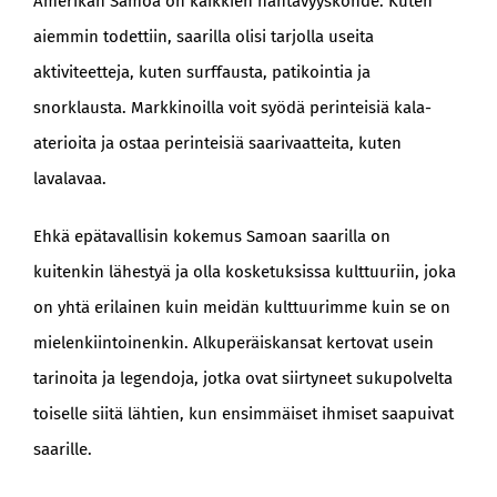
Amerikan Samoa on kaikkien nähtävyyskohde. Kuten
aiemmin todettiin, saarilla olisi tarjolla useita
aktiviteetteja, kuten surffausta, patikointia ja
snorklausta. Markkinoilla voit syödä perinteisiä kala-
aterioita ja ostaa perinteisiä saarivaatteita, kuten
lavalavaa.
Ehkä epätavallisin kokemus Samoan saarilla on
kuitenkin lähestyä ja olla kosketuksissa kulttuuriin, joka
on yhtä erilainen kuin meidän kulttuurimme kuin se on
mielenkiintoinenkin. Alkuperäiskansat kertovat usein
tarinoita ja legendoja, jotka ovat siirtyneet sukupolvelta
toiselle siitä lähtien, kun ensimmäiset ihmiset saapuivat
saarille.