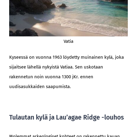
Vatia
Kyseessä on vuonna 1963 löydetty muinainen kylä, joka
sijaitsee lähellä nykyistä Vatiaa. Sen uskotaan
rakennetun noin vuonna 1300 jKr. ennen
uudisasukkaiden saapumista.
Tulautan kylä ja Lau’agae Ridge -louhos
Molemmat arkeologiset kohteet on rakennettu kauan