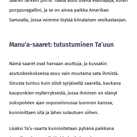
saaren tärkein piirre. Täällä asuu useita eläinlajeja, kuten
purppuragallini, ja se on ainoa paikka Amerikan
Samoalla, jossa voimme löytää kiinalaisen vesikastanjan.
Manu’a-saaret: tutustuminen Ta’uun
Nämä saaret ovat harvaan asuttuja, ja kussakin
asutuskeskuksessa asuu vain muutama sata ihmistä.
Sinusta tuntuu kuin olisit syrjäisellä saarella, kaukana
kaupunkien myllerryksestä, jossa ihminen on elänyt
sukupolvien ajan sopusoinnussa luonnon kanssa,
kunnioittaen sitä ja lähes sulautuen siihen.
Lisäksi Ta’u-saarta kunnioitetaan pyhänä paikkana