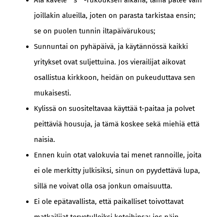
Älä kävele ” s ” -rukouksen aikana; tämä pätee vain
joillakin alueilla, joten on parasta tarkistaa ensin;
se on puolen tunnin iltapäivärukous;
Sunnuntai on pyhäpäivä, ja käytännössä kaikki
yritykset ovat suljettuina. Jos vierailijat aikovat
osallistua kirkkoon, heidän on pukeuduttava sen
mukaisesti.
Kylissä on suositeltavaa käyttää t-paitaa ja polvet
peittäviä housuja, ja tämä koskee sekä miehiä että
naisia.
Ennen kuin otat valokuvia tai menet rannoille, joita
ei ole merkitty julkisiksi, sinun on pyydettävä lupa,
sillä ne voivat olla osa jonkun omaisuutta.
Ei ole epätavallista, että paikalliset toivottavat