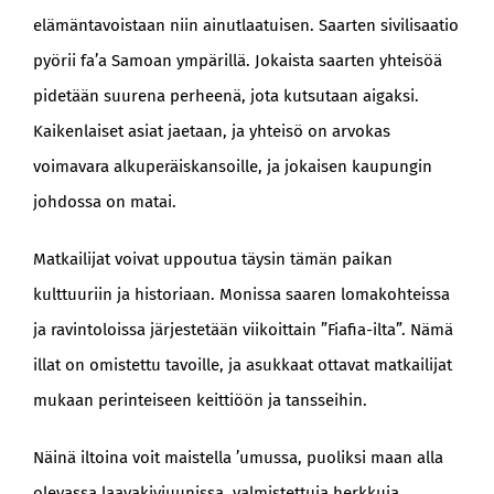
elämäntavoistaan niin ainutlaatuisen. Saarten sivilisaatio
pyörii fa’a Samoan ympärillä. Jokaista saarten yhteisöä
pidetään suurena perheenä, jota kutsutaan aigaksi.
Kaikenlaiset asiat jaetaan, ja yhteisö on arvokas
voimavara alkuperäiskansoille, ja jokaisen kaupungin
johdossa on matai.
Matkailijat voivat uppoutua täysin tämän paikan
kulttuuriin ja historiaan. Monissa saaren lomakohteissa
ja ravintoloissa järjestetään viikoittain ”Fiafia-ilta”. Nämä
illat on omistettu tavoille, ja asukkaat ottavat matkailijat
mukaan perinteiseen keittiöön ja tansseihin.
Näinä iltoina voit maistella ’umussa, puoliksi maan alla
olevassa laavakiviuunissa, valmistettuja herkkuja.