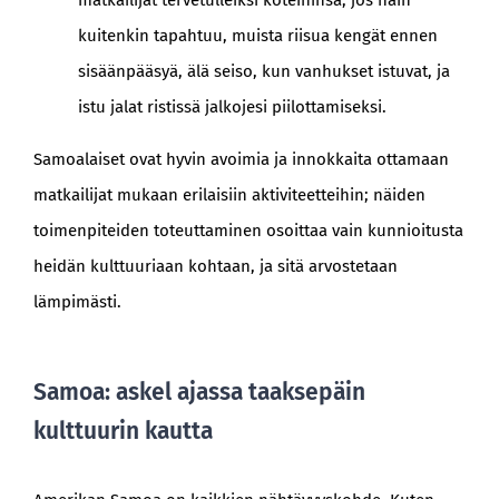
matkailijat tervetulleiksi koteihinsa; jos näin
kuitenkin tapahtuu, muista riisua kengät ennen
sisäänpääsyä, älä seiso, kun vanhukset istuvat, ja
istu jalat ristissä jalkojesi piilottamiseksi.
Samoalaiset ovat hyvin avoimia ja innokkaita ottamaan
matkailijat mukaan erilaisiin aktiviteetteihin; näiden
toimenpiteiden toteuttaminen osoittaa vain kunnioitusta
heidän kulttuuriaan kohtaan, ja sitä arvostetaan
lämpimästi.
Samoa: askel ajassa taaksepäin
kulttuurin kautta