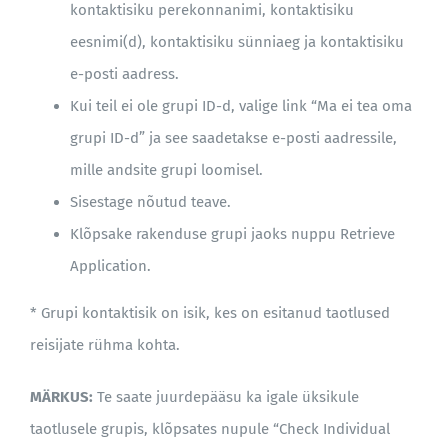
kontaktisiku perekonnanimi, kontaktisiku
eesnimi(d), kontaktisiku sünniaeg ja kontaktisiku
e-posti aadress.
Kui teil ei ole grupi ID-d, valige link “Ma ei tea oma
grupi ID-d” ja see saadetakse e-posti aadressile,
mille andsite grupi loomisel.
Sisestage nõutud teave.
Klõpsake rakenduse grupi jaoks nuppu Retrieve
Application.
* Grupi kontaktisik on isik, kes on esitanud taotlused
reisijate rühma kohta.
MÄRKUS:
Te saate juurdepääsu ka igale üksikule
taotlusele grupis, klõpsates nupule “Check Individual