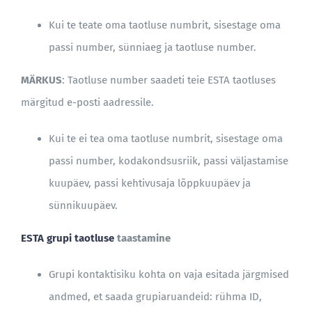
Kui te teate oma taotluse numbrit, sisestage oma
BLOGI
passi number, sünniaeg ja taotluse number.
MÄRKUS
: Taotluse number saadeti teie ESTA taotluses
märgitud e-posti aadressile.
Kui te ei tea oma taotluse numbrit, sisestage oma
passi number, kodakondsusriik, passi väljastamise
kuupäev, passi kehtivusaja lõppkuupäev ja
sünnikuupäev.
ESTA grupi taotluse
taastamine
Grupi kontaktisiku kohta on vaja esitada järgmised
andmed, et saada grupiaruandeid: rühma ID,