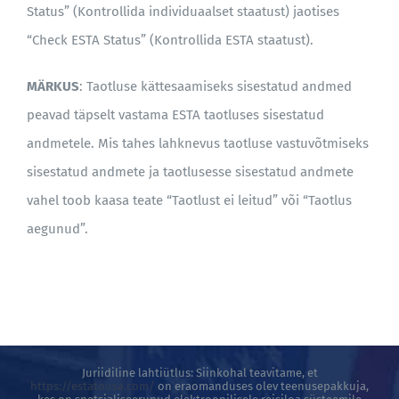
Status” (Kontrollida individuaalset staatust) jaotises
“Check ESTA Status” (Kontrollida ESTA staatust).
MÄRKUS
: Taotluse kättesaamiseks sisestatud andmed
peavad täpselt vastama ESTA taotluses sisestatud
andmetele. Mis tahes lahknevus taotluse vastuvõtmiseks
sisestatud andmete ja taotlusesse sisestatud andmete
vahel toob kaasa teate “Taotlust ei leitud” või “Taotlus
aegunud”.
Juriidiline lahtiütlus: Siinkohal teavitame, et
https://estatousa.com/
on eraomanduses olev teenusepakkuja,