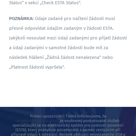
Status“ v sekci „Check ESTA Status“.
POZNÁMKA:
Údaje zadané pro načtení žádosti musí
přesně odpovídat údajům zadaným v žádosti ESTA.
Jakýkoli nesoulad mezi údaji zadanými pro přijetí žádosti
a údaji zadanými v samotné žádosti bude mít za
následek hlášení „Žádná žádost nenalezena“ nebo
„Platnost žádosti vypršela“.
Právní upozornění: Tímto informujeme, že
https://estatousa.com/
je soukromý poskytovatel služeb
specializující se na elektronický systém pro cestovní povolení
(ESTA), který poskytuje poradenství a pomoc cestujícím při
přípravě údajů k odeslání. Nejsme zástupci velvyslanectví USA a