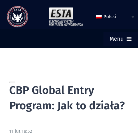
Przejdź
do
Polski
treści
Menu
GŁÓWNA
ZŁOŻ WNIOSEK ESTA
CBP Global Entry
SPRAWDŹ STATUS ESTA
Program: Jak to działa?
WIZA TURYSTYCZNA
11 lut 18:52
POMOC