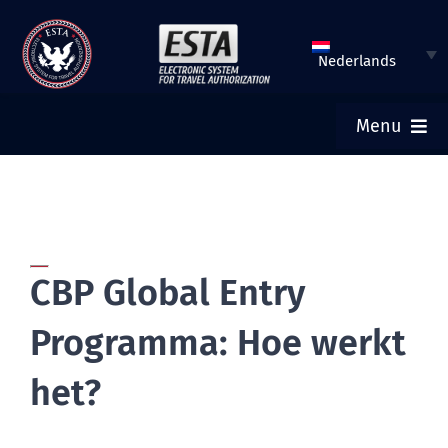
Meteen
naar
Nederlands
de
inhoud
Menu
HOME
ESTA VERZENDEN
CBP Global Entry
ESTA-STATUS CONTROLEREN
Programma: Hoe werkt
TOERISTENVISUM
het?
HULP