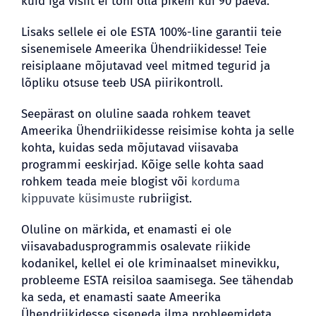
kuid iga visiit ei tohi olla pikem kui 90 päeva.
Lisaks sellele ei ole ESTA 100%-line garantii teie
sisenemisele Ameerika Ühendriikidesse! Teie
reisiplaane mõjutavad veel mitmed tegurid ja
lõpliku otsuse teeb USA piirikontroll.
Seepärast on oluline saada rohkem teavet
Ameerika Ühendriikidesse reisimise kohta ja selle
kohta, kuidas seda mõjutavad viisavaba
programmi eeskirjad. Kõige selle kohta saad
rohkem teada meie blogist või
korduma
kippuvate küsimuste
rubriigist.
Oluline on märkida, et enamasti ei ole
viisavabadusprogrammis osalevate riikide
kodanikel, kellel ei ole kriminaalset minevikku,
probleeme ESTA reisiloa saamisega. See tähendab
ka seda, et enamasti saate Ameerika
Ühendriikidesse siseneda ilma probleemideta