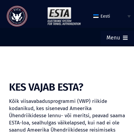
Otse
sisu
Eesti
juurde
Menu
ESILEHT
ESITA ESTA
KES VAJAB ESTA?
KONTROLLIGE ESTA STAATUST
Kõik viisavabadusprogrammi (VWP) riikide
kodanikud, kes sisenevad Ameerika
TURISMIVIISA
Ühendriikidesse lennu- või meritsi, peavad saama
ESTA-loa, sealhulgas väikelapsed, kui nad ei ole
saanud Ameerika Ühendriikidesse reisimiseks
ABI