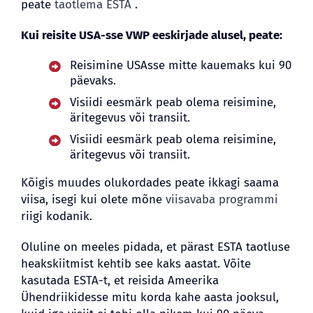
peate
taotlema ESTA
.
Kui reisite USA-sse VWP eeskirjade alusel, peate:
Reisimine USAsse mitte kauemaks kui 90
päevaks.
Visiidi eesmärk peab olema reisimine,
äritegevus või transiit.
Visiidi eesmärk peab olema reisimine,
äritegevus või transiit.
Kõigis muudes olukordades peate ikkagi saama
viisa, isegi kui olete mõne
viisavaba programmi
riigi kodanik.
Oluline on meeles pidada, et pärast ESTA taotluse
heakskiitmist kehtib see kaks aastat. Võite
kasutada ESTA-t, et reisida Ameerika
Ühendriikidesse mitu korda kahe aasta jooksul,