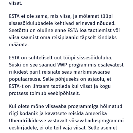
viisat.
ESTA ei ole sama, mis viisa, ja mõlemat tüüpi
BLOGI
sissesõidulubadele kehtivad erinevad nõuded.
Seetõttu on oluline enne ESTA loa taotlemist või
viisa saamist oma reisiplaanid täpselt kindlaks
määrata.
ESTA on suhteliselt uut tüüpi sissesõiduluba.
Siiski on see saanud VWP programmis osalevatest
riikidest pärit reisijate seas märkimisväärse
populaarsuse. Selle põhjuseks on asjaolu, et
ESTA-t on lihtsam taotleda kui viisat ja kogu
protsess toimub veebipõhiselt.
Kui olete mõne viisavaba programmiga hõlmatud
riigi kodanik ja kavatsete reisida Ameerika
Ühendriikidesse vastavalt viisavabadusprogrammi
eeskirjadele, ei ole teil vaja viisat. Selle asemel