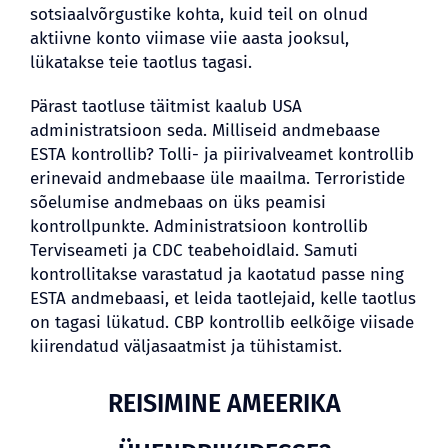
sotsiaalvõrgustike kohta, kuid teil on olnud
aktiivne konto viimase viie aasta jooksul,
lükatakse teie taotlus tagasi.
Pärast taotluse täitmist kaalub USA
administratsioon seda. Milliseid andmebaase
ESTA kontrollib? Tolli- ja piirivalveamet kontrollib
erinevaid andmebaase üle maailma. Terroristide
sõelumise andmebaas on üks peamisi
kontrollpunkte. Administratsioon kontrollib
Terviseameti ja CDC teabehoidlaid. Samuti
kontrollitakse varastatud ja kaotatud passe ning
ESTA andmebaasi, et leida taotlejaid, kelle taotlus
on tagasi lükatud. CBP kontrollib eelkõige viisade
kiirendatud väljasaatmist ja tühistamist.
REISIMINE AMEERIKA