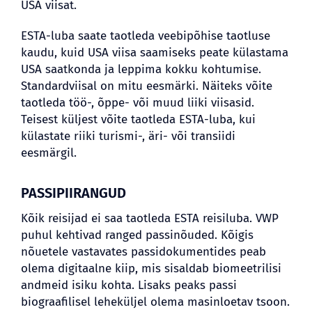
USA viisat.
ESTA-luba saate taotleda veebipõhise taotluse
kaudu, kuid USA viisa saamiseks peate külastama
USA saatkonda ja leppima kokku kohtumise.
Standardviisal on mitu eesmärki. Näiteks võite
taotleda töö-, õppe- või muud liiki viisasid.
Teisest küljest võite taotleda ESTA-luba, kui
külastate riiki turismi-, äri- või transiidi
eesmärgil.
PASSIPIIRANGUD
Kõik reisijad ei saa taotleda ESTA reisiluba. VWP
puhul kehtivad ranged passinõuded. Kõigis
nõuetele vastavates passidokumentides peab
olema digitaalne kiip, mis sisaldab biomeetrilisi
andmeid isiku kohta. Lisaks peaks passi
biograafilisel leheküljel olema masinloetav tsoon.