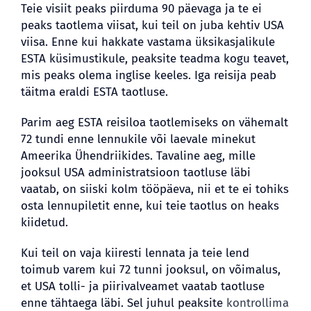
Teie visiit peaks piirduma 90 päevaga ja te ei
peaks taotlema viisat, kui teil on juba kehtiv USA
viisa. Enne kui hakkate vastama üksikasjalikule
ESTA küsimustikule, peaksite teadma kogu teavet,
mis peaks olema inglise keeles. Iga reisija peab
täitma eraldi ESTA taotluse.
Parim aeg ESTA reisiloa taotlemiseks on vähemalt
72 tundi enne lennukile või laevale minekut
Ameerika Ühendriikides. Tavaline aeg, mille
jooksul USA administratsioon taotluse läbi
vaatab, on siiski kolm tööpäeva, nii et te ei tohiks
osta lennupiletit enne, kui teie taotlus on heaks
kiidetud.
Kui teil on vaja kiiresti lennata ja teie lend
toimub varem kui 72 tunni jooksul, on võimalus,
et USA tolli- ja piirivalveamet vaatab taotluse
enne tähtaega läbi. Sel juhul peaksite
kontrollima