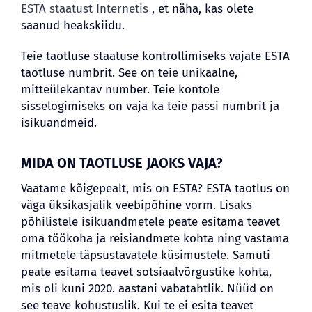
ESTA staatust Internetis
, et näha, kas olete
saanud heakskiidu.
Teie taotluse staatuse kontrollimiseks vajate ESTA
taotluse numbrit. See on teie unikaalne,
mitteülekantav number. Teie kontole
sisselogimiseks on vaja ka teie passi numbrit ja
isikuandmeid.
MIDA ON TAOTLUSE JAOKS VAJA?
Vaatame kõigepealt, mis on ESTA? ESTA taotlus on
väga üksikasjalik veebipõhine vorm. Lisaks
põhilistele isikuandmetele peate esitama teavet
oma töökoha ja reisiandmete kohta ning vastama
mitmetele täpsustavatele küsimustele. Samuti
peate esitama teavet sotsiaalvõrgustike kohta,
mis oli kuni 2020. aastani vabatahtlik. Nüüd on
see teave kohustuslik. Kui te ei esita teavet