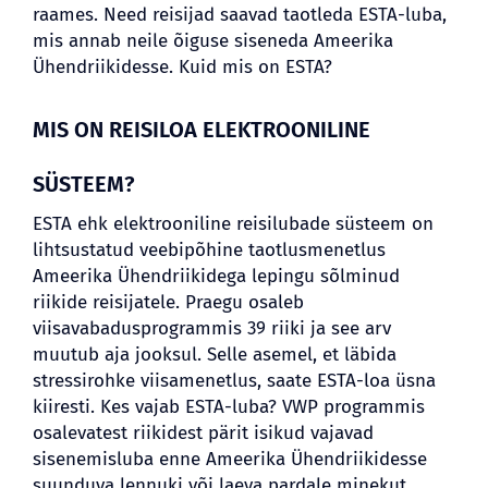
raames. Need reisijad saavad taotleda ESTA-luba,
mis annab neile õiguse siseneda Ameerika
Ühendriikidesse. Kuid mis on ESTA?
BLOGI
MIS ON REISILOA ELEKTROONILINE
SÜSTEEM?
ESTA ehk elektrooniline reisilubade süsteem on
lihtsustatud veebipõhine taotlusmenetlus
Ameerika Ühendriikidega lepingu sõlminud
riikide reisijatele. Praegu osaleb
viisavabadusprogrammis 39 riiki ja see arv
muutub aja jooksul. Selle asemel, et läbida
stressirohke viisamenetlus, saate ESTA-loa üsna
kiiresti. Kes vajab ESTA-luba? VWP programmis
osalevatest riikidest pärit isikud vajavad
sisenemisluba enne Ameerika Ühendriikidesse
suunduva lennuki või laeva pardale minekut.