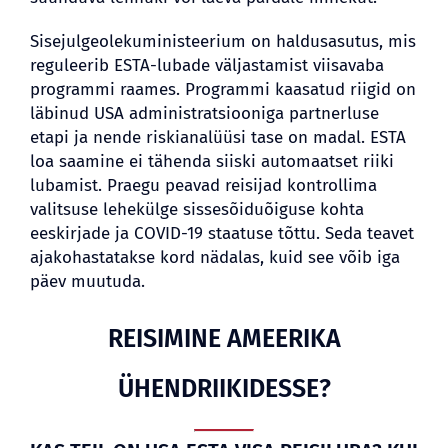
Sisejulgeolekuministeerium on haldusasutus, mis
reguleerib ESTA-lubade väljastamist viisavaba
programmi raames. Programmi kaasatud riigid on
läbinud USA administratsiooniga partnerluse
etapi ja nende riskianalüüsi tase on madal. ESTA
loa saamine ei tähenda siiski automaatset riiki
lubamist. Praegu peavad reisijad kontrollima
valitsuse lehekülge sissesõiduõiguse kohta
eeskirjade ja COVID-19 staatuse tõttu. Seda teavet
ajakohastatakse kord nädalas, kuid see võib iga
päev muutuda.
REISIMINE AMEERIKA
ÜHENDRIIKIDESSE?