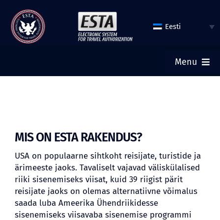
Otse
sisu
Eesti
juurde
Menu
ESILEHT
ESITA ESTA
MIS ON ESTA RAKENDUS?
KONTROLLIGE ESTA STAATUST
USA on populaarne sihtkoht reisijate, turistide ja
ärimeeste jaoks. Tavaliselt vajavad väliskülalised
riiki sisenemiseks viisat, kuid 39 riigist pärit
TURISMIVIISA
reisijate jaoks on olemas alternatiivne võimalus
saada luba Ameerika Ühendriikidesse
sisenemiseks viisavaba sisenemise programmi
ABI