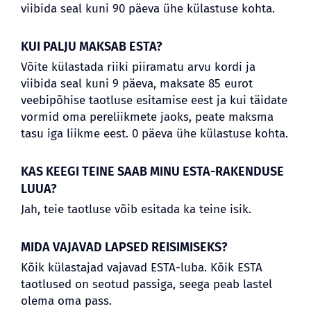
viibida seal kuni 90 päeva ühe külastuse kohta.
KUI PALJU MAKSAB ESTA?
Võite külastada riiki piiramatu arvu kordi ja
viibida seal kuni 9 päeva, maksate 85 eurot
veebipõhise taotluse esitamise eest ja kui täidate
vormid oma pereliikmete jaoks, peate maksma
tasu iga liikme eest. 0 päeva ühe külastuse kohta.
KAS KEEGI TEINE SAAB MINU ESTA-RAKENDUSE
LUUA?
Jah, teie taotluse võib esitada ka teine isik.
MIDA VAJAVAD LAPSED REISIMISEKS?
Kõik külastajad vajavad ESTA-luba. Kõik ESTA
taotlused on seotud passiga, seega peab lastel
olema oma pass.