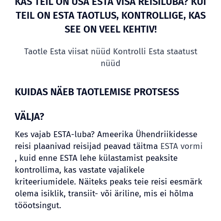
KAS TEIL ON USA ESTA VISA REISILUBA? KUI
TEIL ON ESTA TAOTLUS, KONTROLLIGE, KAS
SEE ON VEEL KEHTIV!
Taotle Esta viisat nüüd
Kontrolli Esta staatust
nüüd
KUIDAS NÄEB TAOTLEMISE PROTSESS
VÄLJA?
Kes vajab ESTA-luba? Ameerika Ühendriikidesse
reisi plaanivad reisijad peavad täitma
ESTA vormi
, kuid enne ESTA lehe külastamist peaksite
kontrollima, kas vastate vajalikele
kriteeriumidele. Näiteks peaks teie reisi eesmärk
olema isiklik, transiit- või äriline, mis ei hõlma
tööotsingut.