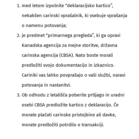
med letom izpolnite “deklaracijsko kartico”,
nekakšen carinski vprašalnik, ki vsebuje vprašanja
o namenu potovanja;
je predmet “primarnega pregleda”, ki ga opravi
Kanadska agencija za mejne storitve, državna
carinska agencija (CBSA). Nato boste morali
predložiti svojo dokumentacijo in izkaznico.
Cariniki vas lahko povprašajo o vaši službi, naravi
potovanja in nastanitvi.
Ob odhodu z letališča poberite prtljago in uradni
osebi CBSA predložite kartico z deklaracijo. Če
morate plačati carinske pristojbine ali davke,
morate predložiti potrdilo o transakciji.