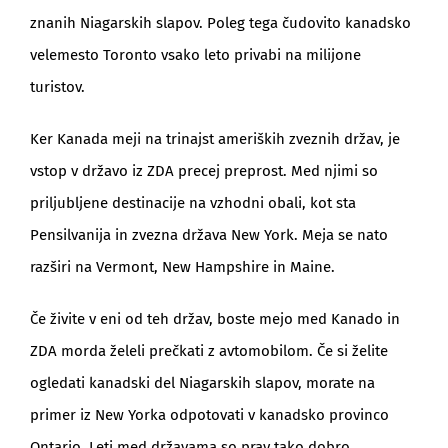
znanih Niagarskih slapov. Poleg tega čudovito kanadsko
velemesto Toronto vsako leto privabi na milijone
turistov.
Ker Kanada meji na trinajst ameriških zveznih držav, je
vstop v državo iz ZDA precej preprost. Med njimi so
priljubljene destinacije na vzhodni obali, kot sta
Pensilvanija in zvezna država New York. Meja se nato
razširi na Vermont, New Hampshire in Maine.
Če živite v eni od teh držav, boste mejo med Kanado in
ZDA morda želeli prečkati z avtomobilom. Če si želite
ogledati kanadski del Niagarskih slapov, morate na
primer iz New Yorka odpotovati v kanadsko provinco
Ontario. Leti med državama so prav tako dobro