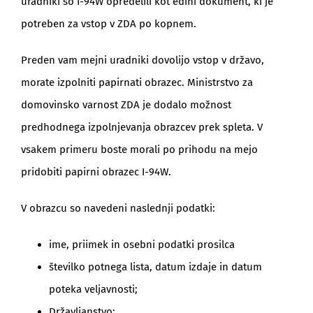
uradniki so I-94W opredelili kot edini dokument, ki je
potreben za vstop v ZDA po kopnem.
Preden vam mejni uradniki dovolijo vstop v državo,
morate izpolniti papirnati obrazec. Ministrstvo za
domovinsko varnost ZDA je dodalo možnost
predhodnega izpolnjevanja obrazcev prek spleta. V
vsakem primeru boste morali po prihodu na mejo
pridobiti papirni obrazec I-94W.
V obrazcu so navedeni naslednji podatki:
ime, priimek in osebni podatki prosilca
številko potnega lista, datum izdaje in datum
poteka veljavnosti;
Državljanstvo;