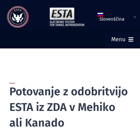
Preskoči
na
Slovenščina
vsebino
Menu
DOMOV
ODDAJ ESTA
Potovanje z odobritvijo
PREVERI ESTA STATUS
ESTA iz ZDA v Mehiko
TURISTIČNI VIZUM
ali Kanado
POMOČ