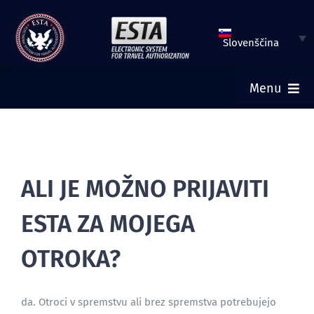
Preskoči
na
Slovenščina
vsebino
Menu
DOMOV
ODDAJ ESTA
ALI JE MOŽNO PRIJAVITI
ESTA ZA MOJEGA
PREVERI ESTA STATUS
OTROKA?
TURISTIČNI VIZUM
da. Otroci v spremstvu ali brez spremstva potrebujejo
POMOČ