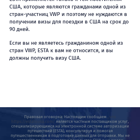
США, которые являются гражданами одной из
стран-участниц VWP и поэтому не нуждаются в
BLOG
получении визы для поездки в США на срок до
90 дней.
Если вы не являетесь гражданином одной из
стран VWP, ESTA к вам не относится, и вы
должны получить визу США.
Правовая оговорка: Настоящим сообщаем
, что
https://estatousa.com/
является частным поставщиком услуг,
специализирующимся на электронной системе авторизации
путешествий (ESTA), консультируя и помогая
путешественникам в подготовке данных для отправки. Мы не