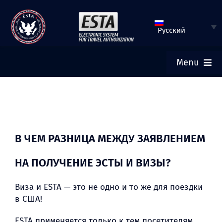
Перейти
к
Русский
содержимому
Menu
ГЛАВНАЯ
ЗАПОЛНИТЬ АНКЕТУ ESTA
В ЧЕМ РАЗНИЦА МЕЖДУ ЗАЯВЛЕНИЕМ
ПРОВЕРИТЬ СТАТУС ESTA
НА ПОЛУЧЕНИЕ ЭСТЫ И ВИЗЫ?
Виза и ESTA — это не одно и то же для поездки
ТУРИСТИЧЕСКАЯ ВИЗА
в США!
ПОМОЩЬ
ESTA применяется только к тем посетителям