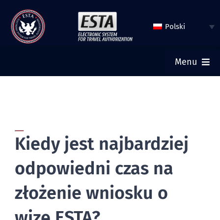
Przejdź
do
Polski
treści
Menu
GŁÓWNA
ZŁOŻ WNIOSEK ESTA
Kiedy jest najbardziej
SPRAWDŹ STATUS ESTA
odpowiedni czas na
WIZA TURYSTYCZNA
złożenie wniosku o
wizę ESTA?
POMOC