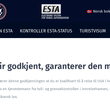
Norsk bo
N ESTA
KONTROLLER ESTA-STATUS
TURISTVISUM
lir godkjent, garanterer den 
bærer denne godkjenningen at du er kvalifisert til å reise til USA 
 av en tjenestemann fra toll- og grensekontrollen i innreisehavnen,
ikansk lov.