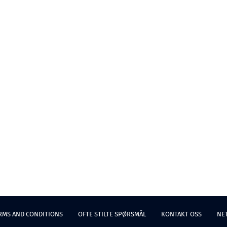
RMS AND CONDITIONS
OFTE STILTE SPØRSMÅL
KONTAKT OSS
NE