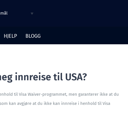
kmål
HJELP
BLOGG
meg innreise til USA?
i henhold til Visa Waiver-programmet, men garanterer ikke at du
 som kan avgjøre at du ikke kan innreise i henhold til Visa