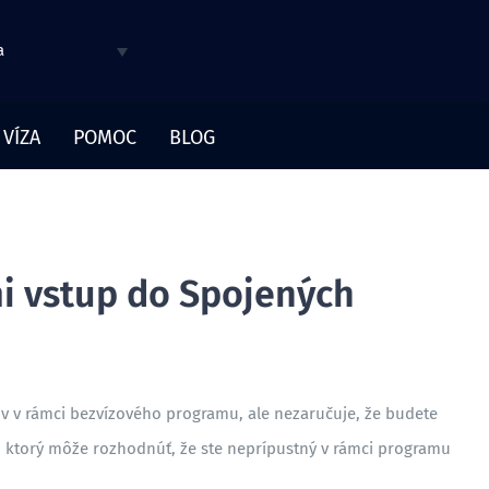
a
 VÍZA
POMOC
BLOG
i vstup do Spojených
tov v rámci bezvízového programu, ale nezaručuje, že budete
y, ktorý môže rozhodnúť, že ste neprípustný v rámci programu