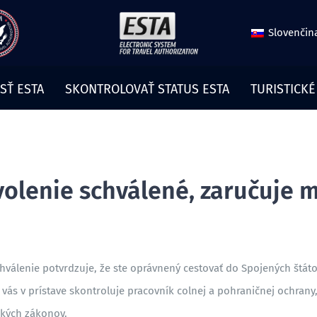
Slovenčin
SŤ ESTA
SKONTROLOVAŤ STATUS ESTA
TURISTICKÉ
olenie schválené, zaručuje m
chválenie potvrdzuje, že ste oprávnený cestovať do Spojených štá
 vás v prístave skontroluje pracovník colnej a pohraničnej ochran
ckých zákonov.