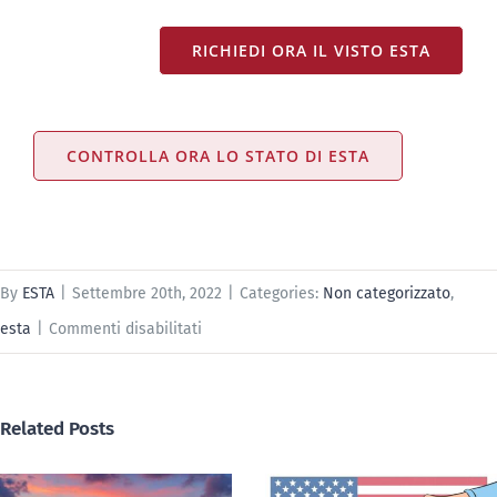
RICHIEDI ORA IL VISTO ESTA
CONTROLLA ORA LO STATO DI ESTA
By
ESTA
|
Settembre 20th, 2022
|
Categories:
Non categorizzato
,
su
esta
|
Commenti disabilitati
Guida
completa
Related Posts
all’ESTA
di