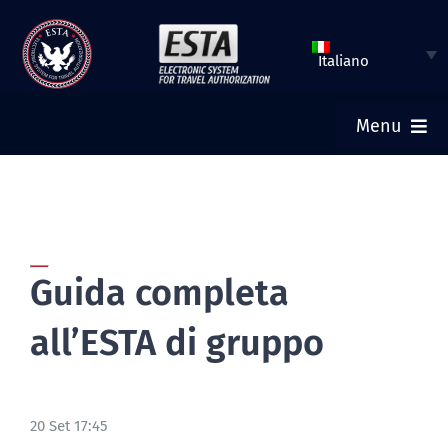
Vai
al
Italiano
contenuto
Menu
HOME
INVIA ESTA
Guida completa
VERIFICA STATO ESTA
all’ESTA di gruppo
VISTO TURISTICO
20 Set 17:45
AIUTO