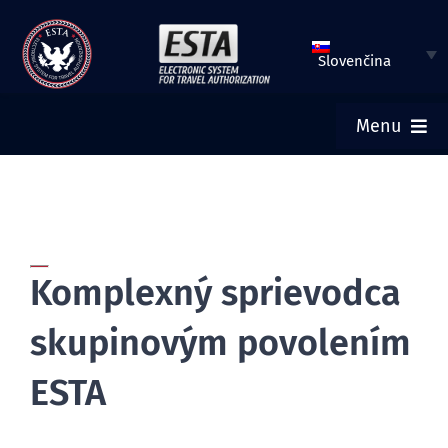
Preskočiť
na
Slovenčina
obsah
Menu
DOMOV
VLOŽIŤ ŽIADOSŤ ESTA
Komplexný sprievodca
SKONTROLOVAŤ STATUS ESTA
skupinovým povolením
TURISTICKÉ VÍZA
ESTA
POMOC