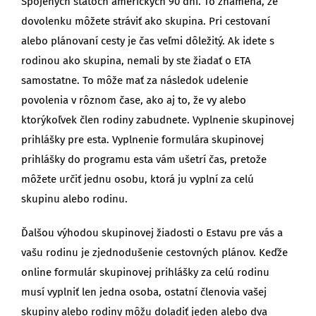
Spojených štátoch amerických 90 dní. To znamená, že
dovolenku môžete stráviť ako skupina. Pri cestovaní
alebo plánovaní cesty je čas veľmi dôležitý. Ak idete s
rodinou ako skupina, nemali by ste žiadať o ETA
samostatne. To môže mať za následok udelenie
povolenia v rôznom čase, ako aj to, že vy alebo
ktorýkoľvek člen rodiny zabudnete. Vyplnenie skupinovej
prihlášky pre esta. Vyplnenie formulára skupinovej
prihlášky do programu esta vám ušetrí čas, pretože
môžete určiť jednu osobu, ktorá ju vyplní za celú
skupinu alebo rodinu.
Ďalšou výhodou skupinovej žiadosti o Estavu pre vás a
vašu rodinu je zjednodušenie cestovných plánov. Keďže
online formulár skupinovej prihlášky za celú rodinu
musí vyplniť len jedna osoba, ostatní členovia vašej
skupiny alebo rodiny môžu doladiť jeden alebo dva