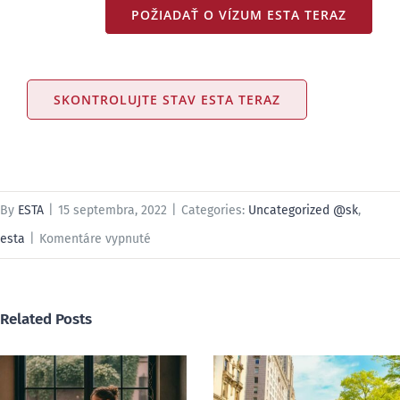
POŽIADAŤ O VÍZUM ESTA TERAZ
SKONTROLUJTE STAV ESTA TERAZ
By
ESTA
|
15 septembra, 2022
|
Categories:
Uncategorized @sk
,
na
esta
|
Komentáre vypnuté
Komplexný
sprievodca
Related Posts
skupinovým
povolením
ESTA