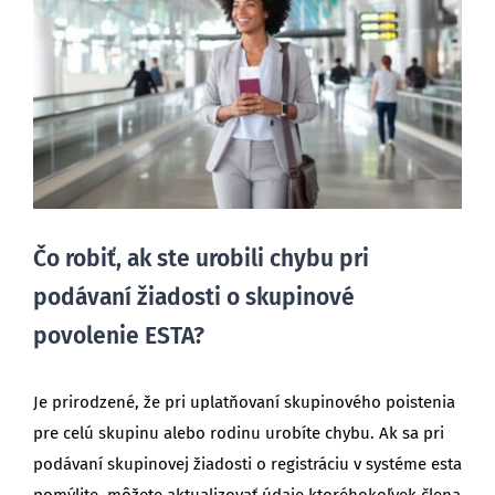
Čo robiť, ak ste urobili chybu pri
podávaní žiadosti o skupinové
povolenie ESTA?
Je prirodzené, že pri uplatňovaní skupinového poistenia
pre celú skupinu alebo rodinu urobíte chybu. Ak sa pri
podávaní skupinovej žiadosti o registráciu v systéme esta
pomýlite, môžete aktualizovať údaje ktoréhokoľvek člena