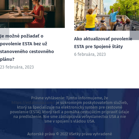
Je možné požiadať o
Ako aktualizovať povolenie
povolenie ESTA bez už
ESTA pre Spojené štáty
stanoveného cestovného
6 februára, 2023
plánu?
23 februára, 2023
Právne vyhlásenie: Týmto informujeme, že
https://estatousa.com/
je súkromným poskytovateľom služieb,
ktorý sa špecializuje na elektronický systém pre cestovné
povolenie (ESTA), ktorý radí a pomáha cestujúcim pripraviť údaje
na predloženie. Nie sme zástupcovia veľvyslanectva USA a nie
sme v spojení s vládou USA.
Autorské práva © 2022 Všetky práva vyhradené