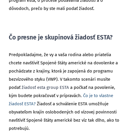
program esta, o procese podávania žiadostí a o
dôvodoch, prečo by ste mali podať žiadosť.
Čo presne je skupinová žiadosť ESTA?
Predpokladajme, že vy a vaša rodina alebo priatelia
chcete navštíviť Spojené štáty americké na dovolenke a
pochádzate z krajiny, ktorá je zapojená do programu
bezvízového styku (VWP). V takomto scenári musíte
podať
žiadosť esta group ESTA
a počkať na povolenie,
kým budete pokračovať v prípravách.
Čo je to vlastne
žiadosť ESTA?
Žiadosť a schválenie ESTA umožňuje
obyvateľom krajín oslobodených od vízovej povinnosti
navštíviť Spojené štáty americké bez víz tak dlho, ako to
potrebujú.