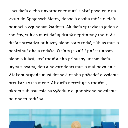
Hoci dieťa alebo novorodenec musí získať povolenie na
vstup do Spojených štátov, dospelá osoba môže dieťaťu
pomôcť s vyplnením žiadosti. Ak dieťa sprevádza jeden z
rodičov, súhlas musí dať aj druhý neprítomný rodič. Ak
dieťa sprevádza príbuzný alebo starý rodič, súhlas musia
poskytnúť obaja rodičia. Cieľom je znížiť počet únosov
alebo situácií, keď rodič alebo príbuzný unesie dieťa.
Inými slovami, deti a novorodenci musia mať povolenie.
V takom prípade musí dospelá osoba požiadať o vydanie
preukazu v ich mene. Ak dieťa necestuje s rodičmi,
okrem súhlasu esta sa vyžaduje aj podpísané povolenie
od oboch rodičov.