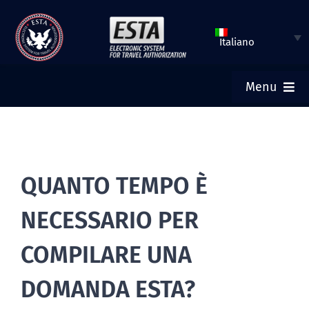
Vai
al
Italiano
contenuto
Menu
HOME
INVIA ESTA
QUANTO TEMPO È
NECESSARIO PER
VERIFICA STATO ESTA
COMPILARE UNA
VISTO TURISTICO
DOMANDA ESTA?
AIUTO