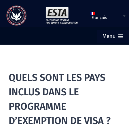
Aller
au
Français
contenu
Menu
ACCUEIL
SOUMETTRE UN ESTA
QUELS SONT LES PAYS
INCLUS DANS LE
VÉRIFIER LE STATUT ESTA
PROGRAMME
VISA TOURISTIQUE
D’EXEMPTION DE VISA ?
AIDE