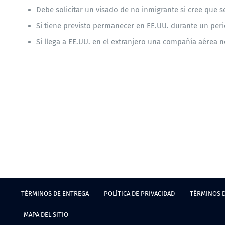
Debe solicitar un visado de no inmigrante si cree que s
Si tiene previsto permanecer en EE.UU. durante un peri
Si llega a EE.UU. en el extranjero una compañía aérea 
TÉRMINOS DE ENTREGA
POLÍTICA DE PRIVACIDAD
TÉRMINOS 
MAPA DEL SITIO