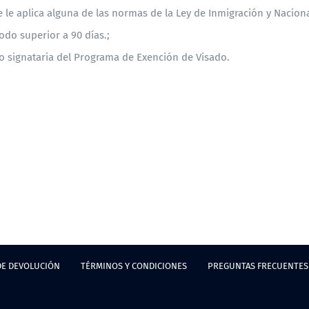
e le aplica alguna de las normas de la Ley de Inmigración y Nacion
odo superior a 90 días.;
no signataria del Programa de Exención de Visado.
DE DEVOLUCIÓN
TÉRMINOS Y CONDICIONES
PREGUNTAS FRECUENTES