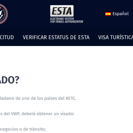
Español
ICITUD
VERIFICAR ESTATUS DE ESTA
VISA TURÍSTIC
ADO?
iudadano de uno de los países del RETC.
s del VWP, deberá obtener un visado:
 negocios o de tránsito;