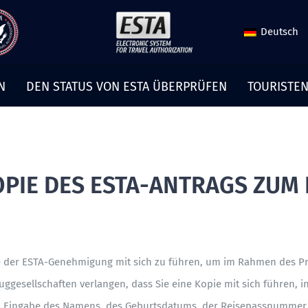
Deutsch
N
DEN STATUS VON ESTA ÜBERPRÜFEN
TOURISTEN
KOPIE DES ESTA-ANTRAGS ZUM
opie der ESTA-Genehmigung mit sich zu führen, um im Rahmen des P
uggesellschaften verlangen, dass Sie eine Kopie mit sich führen, i
Eingabe des Namens, des Geburtsdatums, der Reisepassnummer un