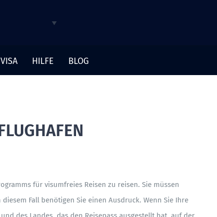
VISA
HILFE
BLOG
 FLUGHAFEN
rogramms für visumfreies Reisen zu reisen. Sie müssen
n diesem Fall benötigen Sie einen Ausdruck. Wenn Sie Ihre
d des Landes, das den Reisepass ausgestellt hat, auf der