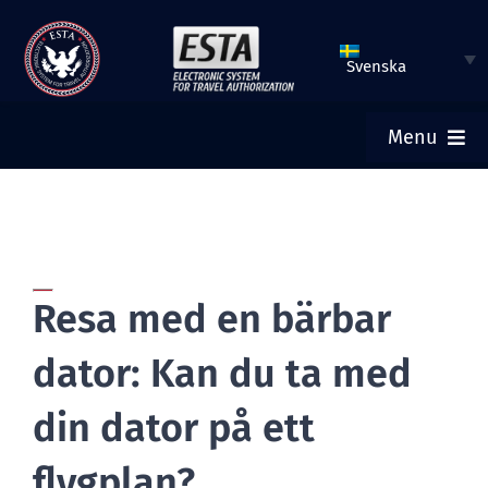
Hoppa
till
Svenska
innehåll
Menu
HEM
SKICKA ESTA
Resa med en bärbar
KONTROLLERA ESTA-STATUS
dator: Kan du ta med
TURISTVISUM
din dator på ett
flygplan?
HJÄLP