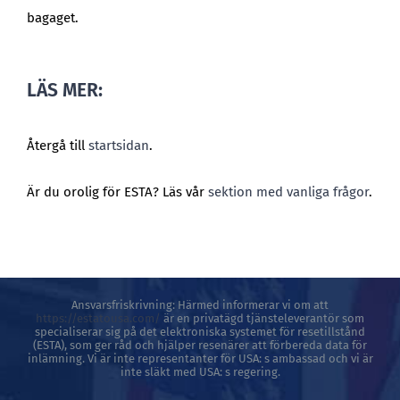
bagaget.
LÄS MER:
Återgå till
startsidan
.
Är du orolig för ESTA? Läs vår
sektion med vanliga frågor
.
Ansvarsfriskrivning: Härmed informerar vi om att
https://estatousa.com/
är en privatägd tjänsteleverantör som
specialiserar sig på det elektroniska systemet för resetillstånd
(ESTA), som ger råd och hjälper resenärer att förbereda data för
inlämning. Vi är inte representanter för USA: s ambassad och vi är
inte släkt med USA: s regering.