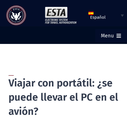
Saltar
al
Español
contenido
Menu
INICIO
ESTA SOLICITUD
Viajar con portátil: ¿se
VERIFICAR ESTATUS DE ESTA
puede llevar el PC en el
VISA TURÍSTICA
avión?
AYUDA