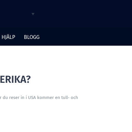
HJÄLP
BLOGG
ERIKA?
är du reser in i USA kommer en tull- och