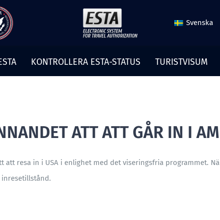
Svenska
ESTA
KONTROLLERA ESTA-STATUS
TURISTVISUM
ANDET ATT ATT GÅR IN I AM
tt att resa in i USA i enlighet med det viseringsfria programmet. N
nresetillstånd.