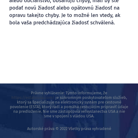
alebo občianstvo, obsahujú chyby, mali by ste
podať novú žiadosť alebo opätovnú žiadosť na
opravu takejto chyby. Je to možné len vtedy, ak
BLOG
bola vaša predchádzajúca žiadosť schválená.
Právne vyhlásenie: Týmto informujeme, že
https://estatousa.com/
je súkromným poskytovateľom služieb,
ktorý sa špecializuje na elektronický systém pre cestovné
povolenie (ESTA), ktorý radí a pomáha cestujúcim pripraviť údaje
na predloženie. Nie sme zástupcovia veľvyslanectva USA a nie
sme v spojení s vládou USA.
Autorské práva © 2022 Všetky práva vyhradené