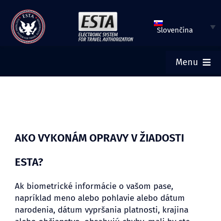
Preskočiť
na
Slovenčina
obsah
Menu
DOMOV
VLOŽIŤ ŽIADOSŤ ESTA
AKO VYKONÁM OPRAVY V ŽIADOSTI
SKONTROLOVAŤ STATUS ESTA
ESTA?
Ak biometrické informácie o vašom pase,
TURISTICKÉ VÍZA
napríklad meno alebo pohlavie alebo dátum
narodenia, dátum vypršania platnosti, krajina
POMOC