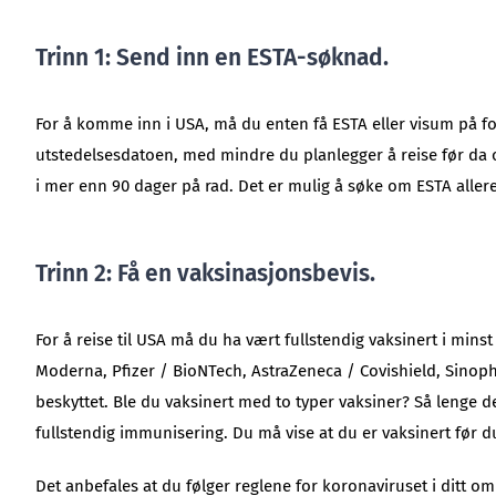
Trinn 1: Send inn en ESTA-søknad.
For å komme inn i USA, må du enten få ESTA eller visum på for
utstedelsesdatoen, med mindre du planlegger å reise før da og 
i mer enn 90 dager på rad. Det er mulig å søke om ESTA allere
Trinn 2: Få en vaksinasjonsbevis.
For å reise til USA må du ha vært fullstendig vaksinert i minst
Moderna, Pfizer / BioNTech, AstraZeneca / Covishield, Sinop
beskyttet. Ble du vaksinert med to typer vaksiner? Så lenge d
fullstendig immunisering. Du må vise at du er vaksinert før d
Det anbefales at du følger reglene for koronaviruset i ditt o