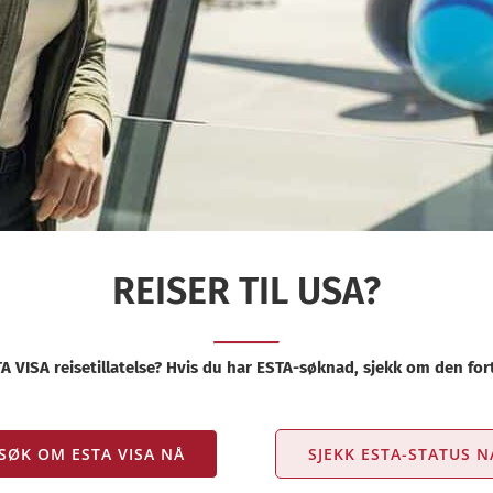
REISER TIL USA?
 VISA reisetillatelse? Hvis du har ESTA-søknad, sjekk om den fort
SØK OM ESTA VISA NÅ
SJEKK ESTA-STATUS N