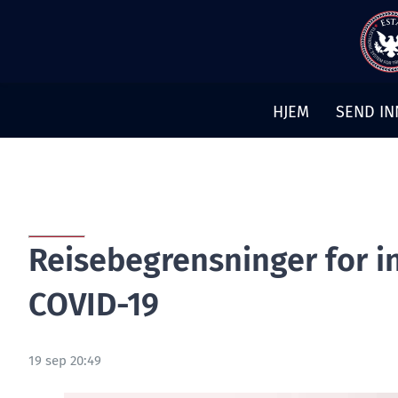
Hopp
til
innhold
HJEM
SEND IN
Reisebegrensninger for i
COVID-19
19 sep 20:49