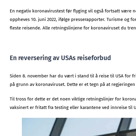
En negativ koronavirustest før flyging vil også fortsatt være 
oppheves 10. juni 2022, ifølge presserapporter. Turisme og forr
fleste reisende. Alle retningslinjene for koronaviruset du treng
En reversering av USAs reiseforbud
Siden 8. november har du vært i stand til å reise til USA for fr
på grunn av koronaviruset. Dette er et tegn på at regjeringen 
Til tross for dette er det noen viktige retningslinjer for kor
vaksinert er fritatt fra testing eller karantene ved innreise t