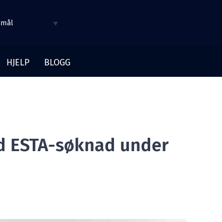
kmål
HJELP
BLOGG
med ESTA-søknad under