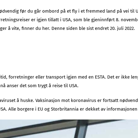
nødvendig før du går ombord på et fly i et fremmed land på vei til 
etningsreiser er igjen tillatt i USA, som ble gjeninnført 8. novembe
er å vite, finner du her. Denne siden ble sist endret 20. juli 2022.
itid, forretninger eller transport igjen med en ESTA. Det er ikke len
nå anser det som trygt å reise til USA.
onaviruset å huske. Vaksinasjon mot koronavirus er fortsatt nødvendi
il USA. Alle borgere i EU og Storbritannia er dekket av informasjone