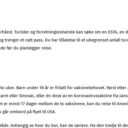
hånd. Turister og forretningsreisende kan søke om en ESTA, en digi
trenger et nytt pass. Du har tillatelse til et ubegrenset antall tur
de før du planlegger reise.
 to uker. Barn under 18 år er fritatt for vaksinebehovet. Først ett
harm eller Sinovac, eller én dose av en koronavirusvaksine fra Ja
et er minst 17 dager mellom de to vaksinene, kan du reise til Ameri
u går ombord på flyet til USA.
mråde. Avhengig av hvor du bor, kan de variere. Fra den tredje til