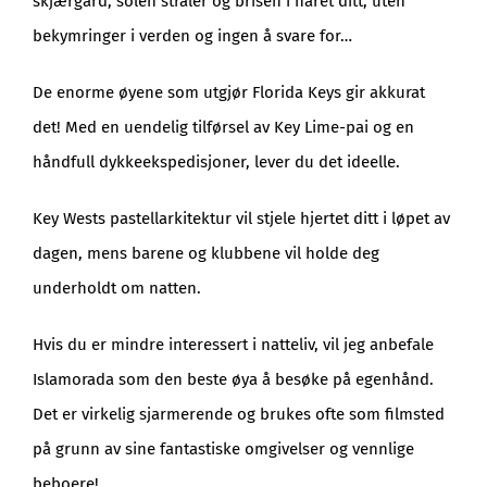
skjærgård, solen stråler og brisen i håret ditt, uten
bekymringer i verden og ingen å svare for…
De enorme øyene som utgjør Florida Keys gir akkurat
det! Med en uendelig tilførsel av Key Lime-pai og en
håndfull dykkeekspedisjoner, lever du det ideelle.
Key Wests pastellarkitektur vil stjele hjertet ditt i løpet av
dagen, mens barene og klubbene vil holde deg
underholdt om natten.
Hvis du er mindre interessert i natteliv, vil jeg anbefale
Islamorada som den beste øya å besøke på egenhånd.
Det er virkelig sjarmerende og brukes ofte som filmsted
på grunn av sine fantastiske omgivelser og vennlige
beboere!