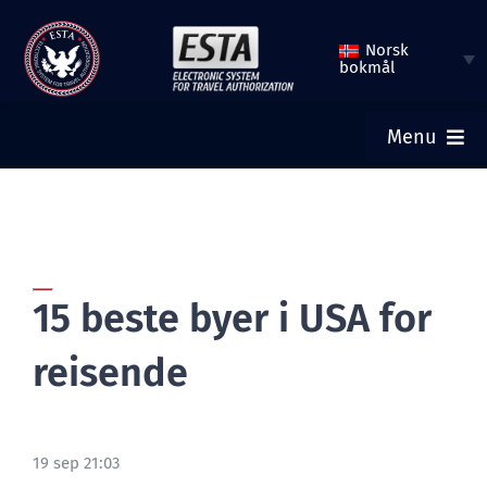
Hopp
Norsk
til
bokmål
innhold
Menu
HJEM
SEND INN ESTA
15 beste byer i USA for
KONTROLLER ESTA-STATUS
reisende
TURISTVISUM
19 sep 21:03
HJELP