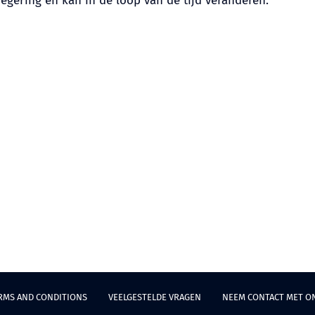
ering en kan in de loop van de tijd veranderen.
RMS AND CONDITIONS
VEELGESTELDE VRAGEN
NEEM CONTACT MET O