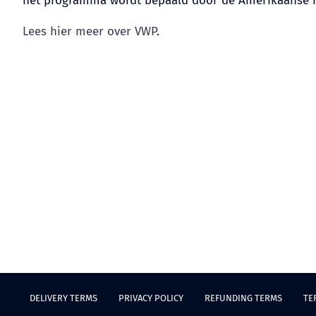
het programma wordt bepaald door de Amerikaanse reg
Lees hier meer over VWP
.
DELIVERY TERMS
PRIVACY POLICY
REFUNDING TERMS
TE