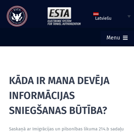
Pāriet
uz
Latviešu
saturu
Menu
SĀKUMS
IESNIEGT ESTA PIETEIKUMU
KĀDA IR MANA DEVĒJA
INFORMĀCIJAS
PĀRBAUDĪT ESTA STATUSU
SNIEGŠANAS BŪTĪBA?
TŪRISTU VĪZA
Saskaņā ar Imigrācijas un pilsonības likuma 214.b sadaļu
PALĪDZĪBA