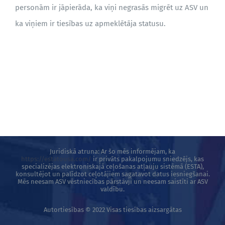
personām ir jāpierāda, ka viņi negrasās migrēt uz ASV un
ka viņiem ir tiesības uz apmeklētāja statusu.
BLOGS
Juridiskā atruna: Ar šo mēs informējam, ka
https://estatousa.com/
ir privāts pakalpojumu sniedzējs, kas
specializējas elektroniskajā ceļošanas atļauju sistēmā (ESTA),
konsultējot un palīdzot ceļotājiem sagatavot datus iesniegšanai.
Mēs neesam ASV vēstniecības pārstāvji un neesam saistīti ar ASV
valdību.
Autortiesības © 2022 Visas tiesības aizsargātas