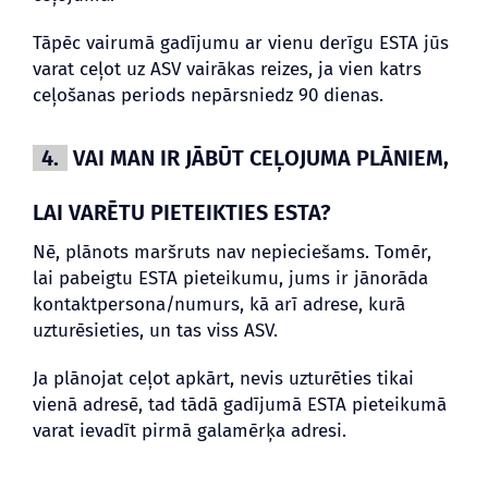
Tāpēc vairumā gadījumu ar vienu derīgu ESTA jūs
varat ceļot uz ASV vairākas reizes, ja vien katrs
ceļošanas periods nepārsniedz 90 dienas.
4.
VAI MAN IR JĀBŪT CEĻOJUMA PLĀNIEM,
LAI VARĒTU PIETEIKTIES ESTA?
Nē, plānots maršruts nav nepieciešams. Tomēr,
lai pabeigtu ESTA pieteikumu, jums ir jānorāda
kontaktpersona/numurs, kā arī adrese, kurā
uzturēsieties, un tas viss ASV.
Ja plānojat ceļot apkārt, nevis uzturēties tikai
vienā adresē, tad tādā gadījumā ESTA pieteikumā
varat ievadīt pirmā galamērķa adresi.