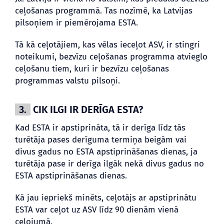
ceļošanas programmā. Tas nozīmē, ka Latvijas
pilsoņiem ir piemērojama ESTA.
Tā kā ceļotājiem, kas vēlas ieceļot ASV, ir stingri
noteikumi, bezvīzu ceļošanas programma atvieglo
ceļošanu tiem, kuri ir bezvīzu ceļošanas
programmas valstu pilsoņi.
3.
CIK ILGI IR DERĪGA ESTA?
Kad ESTA ir apstiprināta, tā ir derīga līdz tās
turētāja pases derīguma termiņa beigām vai
divus gadus no ESTA apstiprināšanas dienas, ja
turētāja pase ir derīga ilgāk nekā divus gadus no
ESTA apstiprināšanas dienas.
Kā jau iepriekš minēts, ceļotājs ar apstiprinātu
ESTA var ceļot uz ASV līdz 90 dienām vienā
ceļojumā.