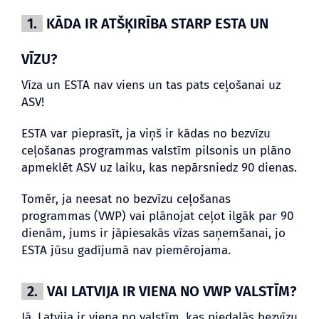
1.
KĀDA IR ATŠĶIRĪBA STARP ESTA UN
VĪZU?
Vīza un ESTA nav viens un tas pats ceļošanai uz
ASV!
ESTA var pieprasīt, ja viņš ir kādas no bezvīzu
ceļošanas programmas valstīm pilsonis un plāno
apmeklēt ASV uz laiku, kas nepārsniedz 90 dienas.
Tomēr, ja neesat no bezvīzu ceļošanas
programmas (VWP) vai plānojat ceļot ilgāk par 90
dienām, jums ir jāpiesakās vīzas saņemšanai, jo
ESTA jūsu gadījumā nav piemērojama.
2.
VAI LATVIJA IR VIENA NO VWP VALSTĪM?
Jā. Latvija ir viena no valstīm, kas piedalās bezvīzu