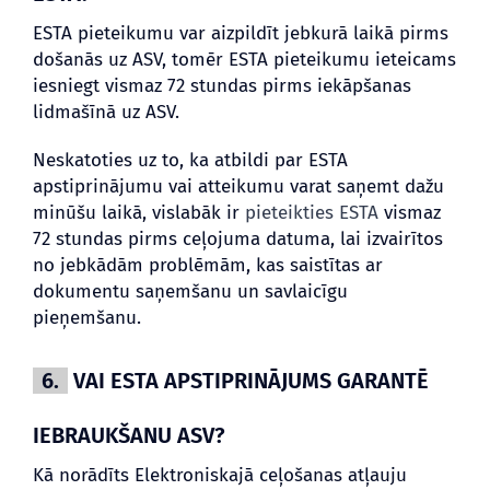
ESTA pieteikumu var aizpildīt jebkurā laikā pirms
došanās uz ASV, tomēr ESTA pieteikumu ieteicams
iesniegt vismaz 72 stundas pirms iekāpšanas
lidmašīnā uz ASV.
Neskatoties uz to, ka atbildi par ESTA
apstiprinājumu vai atteikumu varat saņemt dažu
minūšu laikā, vislabāk ir
pieteikties ESTA
vismaz
72 stundas pirms ceļojuma datuma, lai izvairītos
no jebkādām problēmām, kas saistītas ar
dokumentu saņemšanu un savlaicīgu
pieņemšanu.
6.
VAI ESTA APSTIPRINĀJUMS GARANTĒ
IEBRAUKŠANU ASV?
Kā norādīts Elektroniskajā ceļošanas atļauju