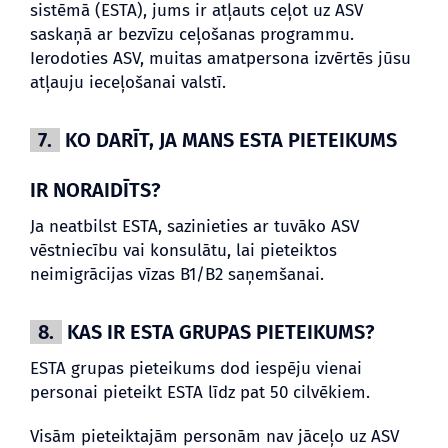
sistēmā (ESTA), jums ir atļauts ceļot uz ASV
saskaņā ar bezvīzu ceļošanas programmu.
Ierodoties ASV, muitas amatpersona izvērtēs jūsu
atļauju ieceļošanai valstī.
7.
KO DARĪT, JA MANS ESTA PIETEIKUMS
IR NORAIDĪTS?
Ja neatbilst ESTA, sazinieties ar tuvāko ASV
vēstniecību vai konsulātu, lai pieteiktos
neimigrācijas vīzas B1/B2 saņemšanai.
8.
KAS IR ESTA GRUPAS PIETEIKUMS?
ESTA grupas pieteikums dod iespēju vienai
personai pieteikt ESTA līdz pat 50 cilvēkiem.
Visām pieteiktajām personām nav jāceļo uz ASV