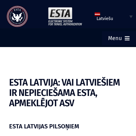
Pāriet
uz
Latviešu
saturu
Menu
SĀKUMS
IESNIEGT ESTA PIETEIKUMU
ESTA LATVIJA: VAI LATVIEŠIEM
IR NEPIECIEŠAMA ESTA,
PĀRBAUDĪT ESTA STATUSU
APMEKLĒJOT ASV
TŪRISTU VĪZA
ESTA LATVIJAS PILSOŅIEM
PALĪDZĪBA