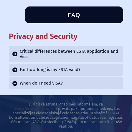
FAQ
Privacy and Security
Critical differences between ESTA application and
Visa
For how long is my ESTA valid?
When do I need VISA?
Juridiskā atruna: Ar šo mēs informējam, ka
https://estatousa.com/
ir privāts pakalpojumu sniedzējs, kas
specializējas elektroniskajā ceļošanas atļauju sistēmā (ESTA),
konsultējot un palīdzot ceļotājiem sagatavot datus iesniegšanai.
Mēs neesam ASV vēstniecības pārstāvji un neesam saistīti ar ASV
valdību.