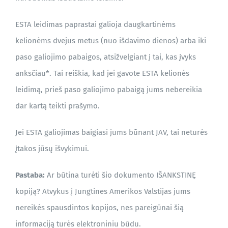
ESTA leidimas paprastai galioja daugkartinėms
TINKLARAŠTIS
kelionėms dvejus metus (nuo išdavimo dienos) arba iki
paso galiojimo pabaigos, atsižvelgiant į tai, kas įvyks
anksčiau*. Tai reiškia, kad jei gavote ESTA kelionės
leidimą, prieš paso galiojimo pabaigą jums nebereikia
dar kartą teikti prašymo.
Jei ESTA galiojimas baigiasi jums būnant JAV, tai neturės
įtakos jūsų išvykimui.
Pastaba:
Ar būtina turėti šio dokumento IŠANKSTINĘ
kopiją? Atvykus į Jungtines Amerikos Valstijas jums
nereikės spausdintos kopijos, nes pareigūnai šią
informaciją turės elektroniniu būdu.