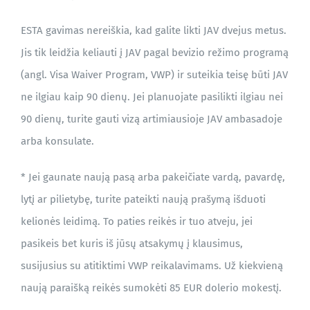
ESTA gavimas nereiškia, kad galite likti JAV dvejus metus.
Jis tik leidžia keliauti į JAV pagal bevizio režimo programą
(angl. Visa Waiver Program, VWP) ir suteikia teisę būti JAV
ne ilgiau kaip 90 dienų. Jei planuojate pasilikti ilgiau nei
90 dienų, turite gauti vizą artimiausioje JAV ambasadoje
arba konsulate.
* Jei gaunate naują pasą arba pakeičiate vardą, pavardę,
lytį ar pilietybę, turite pateikti naują prašymą išduoti
kelionės leidimą. To paties reikės ir tuo atveju, jei
pasikeis bet kuris iš jūsų atsakymų į klausimus,
susijusius su atitiktimi VWP reikalavimams. Už kiekvieną
naują paraišką reikės sumokėti 85 EUR dolerio mokestį.