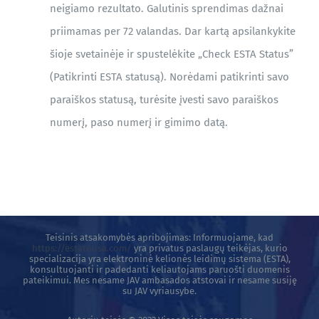
neigiamo rezultato. Galutinis sprendimas dažnai
priimamas per 72 valandas. Dar kartą apsilankykite
šioje svetainėje ir spustelėkite „Check ESTA Status”
(Patikrinti ESTA statusą). Norėdami patikrinti savo
paraiškos statusą, turėsite įvesti savo paraiškos
numerį, paso numerį ir gimimo datą.
Teisinis atsakomybės apribojimas: Informuojame, kad
https://estatousa.com/
yra privatus paslaugų teikėjas, kurio
specializacija yra elektroninė kelionės leidimų sistema (ESTA),
konsultuojanti ir padedanti keliautojams paruošti duomenis
pateikimui. Mes nesame JAV ambasados ​​atstovai ir nesame susiję
su JAV vyriausybe.