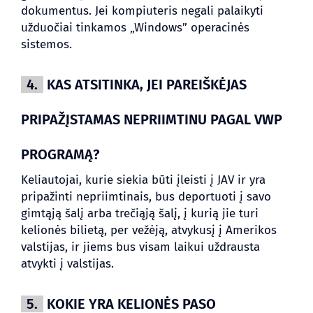
dokumentus. Jei kompiuteris negali palaikyti
užduočiai tinkamos „Windows” operacinės
sistemos.
4.
KAS ATSITINKA, JEI PAREIŠKĖJAS
PRIPAŽĮSTAMAS NEPRIIMTINU PAGAL VWP
PROGRAMĄ?
Keliautojai, kurie siekia būti įleisti į JAV ir yra
pripažinti nepriimtinais, bus deportuoti į savo
gimtąją šalį arba trečiąją šalį, į kurią jie turi
kelionės bilietą, per vežėją, atvykusį į Amerikos
valstijas, ir jiems bus visam laikui uždrausta
atvykti į valstijas.
5.
KOKIE YRA KELIONĖS PASO