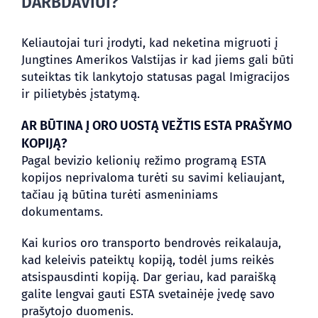
DARBDAVIUI?
Keliautojai turi įrodyti, kad neketina migruoti į
Jungtines Amerikos Valstijas ir kad jiems gali būti
suteiktas tik lankytojo statusas pagal Imigracijos
ir pilietybės įstatymą.
AR BŪTINA Į ORO UOSTĄ VEŽTIS ESTA PRAŠYMO
KOPIJĄ?
Pagal bevizio kelionių režimo programą ESTA
kopijos neprivaloma turėti su savimi keliaujant,
tačiau ją būtina turėti asmeniniams
dokumentams.
Kai kurios oro transporto bendrovės reikalauja,
kad keleivis pateiktų kopiją, todėl jums reikės
atsispausdinti kopiją. Dar geriau, kad paraišką
galite lengvai gauti ESTA svetainėje įvedę savo
prašytojo duomenis.