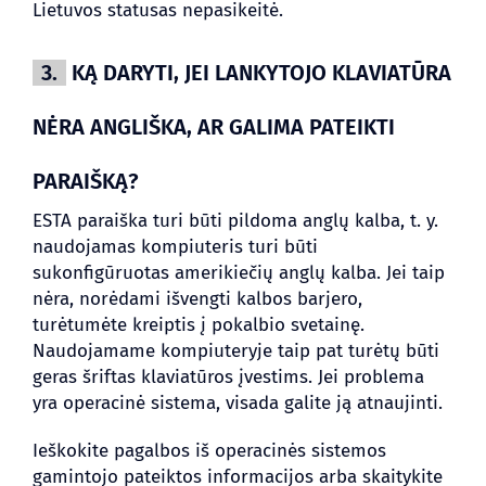
Lietuvos statusas nepasikeitė.
3.
KĄ DARYTI, JEI LANKYTOJO KLAVIATŪRA
NĖRA ANGLIŠKA, AR GALIMA PATEIKTI
PARAIŠKĄ?
ESTA paraiška turi būti pildoma anglų kalba, t. y.
naudojamas kompiuteris turi būti
sukonfigūruotas amerikiečių anglų kalba. Jei taip
nėra, norėdami išvengti kalbos barjero,
turėtumėte kreiptis į pokalbio svetainę.
Naudojamame kompiuteryje taip pat turėtų būti
geras šriftas klaviatūros įvestims. Jei problema
yra operacinė sistema, visada galite ją atnaujinti.
Ieškokite pagalbos iš operacinės sistemos
gamintojo pateiktos informacijos arba skaitykite