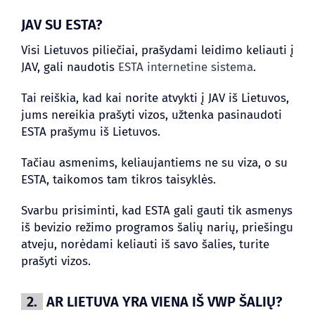
JAV SU ESTA?
Visi Lietuvos piliečiai, prašydami leidimo keliauti į
JAV, gali naudotis
ESTA internetine sistema
.
Tai reiškia, kad kai norite atvykti į JAV iš Lietuvos,
jums nereikia prašyti vizos, užtenka pasinaudoti
ESTA prašymu iš Lietuvos.
Tačiau asmenims, keliaujantiems ne su viza, o su
ESTA, taikomos tam tikros taisyklės.
Svarbu prisiminti, kad ESTA gali gauti tik asmenys
iš bevizio režimo programos šalių narių, priešingu
atveju, norėdami keliauti iš savo šalies, turite
prašyti vizos.
2.
AR LIETUVA YRA VIENA IŠ VWP ŠALIŲ?