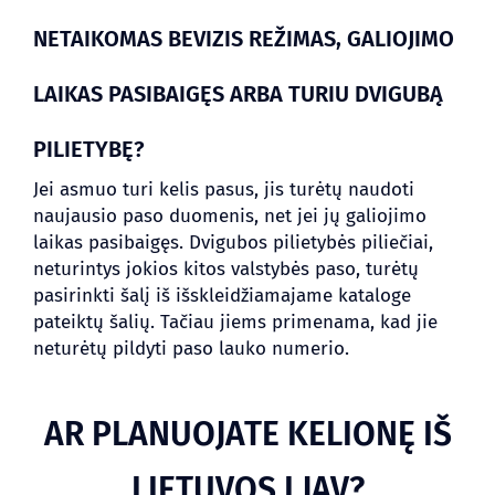
NETAIKOMAS BEVIZIS REŽIMAS, GALIOJIMO
LAIKAS PASIBAIGĘS ARBA TURIU DVIGUBĄ
PILIETYBĘ?
Jei asmuo turi kelis pasus, jis turėtų naudoti
naujausio paso duomenis, net jei jų galiojimo
laikas pasibaigęs. Dvigubos pilietybės piliečiai,
neturintys jokios kitos valstybės paso, turėtų
pasirinkti šalį iš išskleidžiamajame kataloge
pateiktų šalių. Tačiau jiems primenama, kad jie
neturėtų pildyti paso lauko numerio.
AR PLANUOJATE KELIONĘ IŠ
LIETUVOS Į JAV?