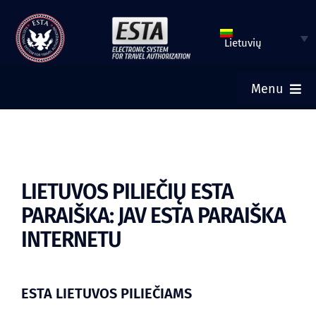
Pereiti
prie
Lietuvių
turinio
Menu
PRADINIS
PATEIKTI ESTA
LIETUVOS PILIEČIŲ ESTA
PARAIŠKA: JAV ESTA PARAIŠKA
PATIKRINTI ESTA BŪKLĘ
INTERNETU
TURISTINĖ VIZA
ESTA LIETUVOS PILIEČIAMS
PAGALBA