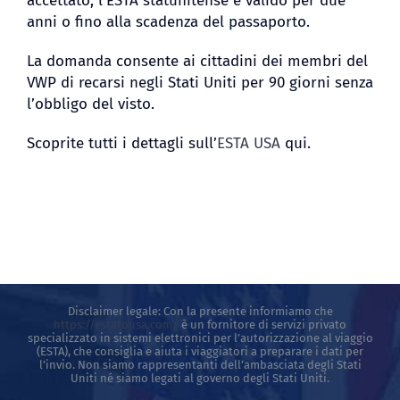
accettato, l’ESTA statunitense è valido per due
anni o fino alla scadenza del passaporto.
BLOG
La domanda consente ai cittadini dei membri del
VWP di recarsi negli Stati Uniti per 90 giorni senza
l’obbligo del visto.
Scoprite tutti i dettagli sull’
ESTA USA
qui.
Disclaimer legale: Con la presente informiamo che
https://estatousa.com/
è un fornitore di servizi privato
specializzato in sistemi elettronici per l’autorizzazione al viaggio
(ESTA), che consiglia e aiuta i viaggiatori a preparare i dati per
l’invio. Non siamo rappresentanti dell’ambasciata degli Stati
Uniti né siamo legati al governo degli Stati Uniti.