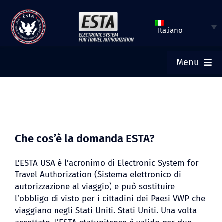
Vai
al
Italiano
contenuto
Menu
HOME
INVIA ESTA
Che cos’è la domanda ESTA?
VERIFICA STATO ESTA
L’ESTA USA è l’acronimo di Electronic System for
Travel Authorization (Sistema elettronico di
autorizzazione al viaggio) e può sostituire
VISTO TURISTICO
l’obbligo di visto per i cittadini dei Paesi VWP che
viaggiano negli Stati Uniti. Stati Uniti. Una volta
AIUTO