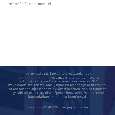
információt nem ment el.
BLOG
Jogi nyilatkozat: Ezúton tájékoztatjuk, hogy
https://estatousa.com/
egy magántulajdonban lévő, az
Elektronikus Utazási Engedélyezési Rendszerre (ESTA)
szakosodott szolgáltató, amely tanácsot ad és segít az utazóknak
az adatok benyújtásához való előkészítésében. Nem vagyunk az
Egyesült Államok nagykövetségének képviselői, és nem állunk
kapcsolatban az amerikai kormánnyal.
Szerzői jog © 2022 Minden jog fenntartva