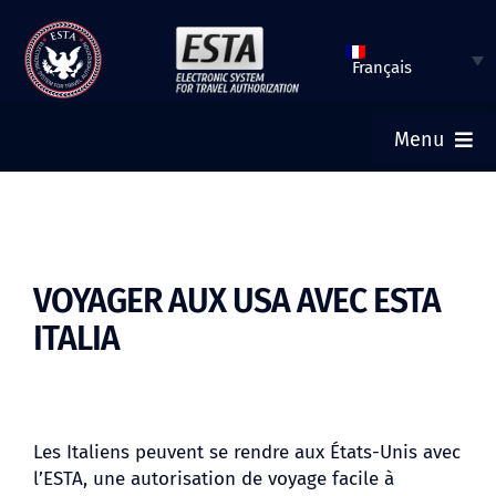
Aller
au
Français
contenu
Menu
ACCUEIL
SOUMETTRE UN ESTA
VOYAGER AUX USA AVEC ESTA
ITALIA
VÉRIFIER LE STATUT ESTA
VISA TOURISTIQUE
Les Italiens peuvent se rendre aux États-Unis avec
l’ESTA, une autorisation de voyage facile à
AIDE